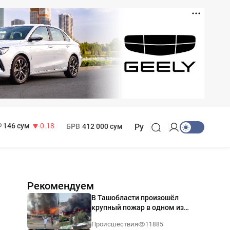
11 916 сум
28.92
13 749 сум
32.19
МРОТ
1 271 000 сум
146 сум
-0.18
БРВ
412 000 сум
Ру
Рекомендуем
В Ташобласти произошёл
крупный пожар в одном из
магазинов — видео
Происшествия
11885