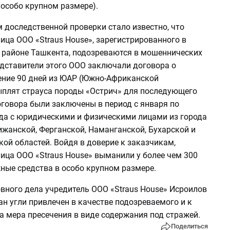
 особо крупном размере).
 доследственной проверки стало известно, что
ца ООО «Straus House», зарегистрированного в
районе Ташкента, подозреваются в мошеннических
едставители этого ООО заключали договора о
чение 90 дней из ЮАР (Южно-Африканской
ыплят страуса породы «Острич» для последующего
оговора были заключены в период с января по
ода с юридическими и физическими лицами из города
ижанской, Ферганской, Наманганской, Бухарской и
ой областей. Войдя в доверие к заказчикам,
ица ООО «Straus House» выманили у более чем 300
ные средства в особо крупном размере.
вного дела учредитель ООО «Straus House» Исроилов
н угли привлечен в качестве подозреваемого и к
а мера пресечения в виде содержания под стражей.
Поделиться