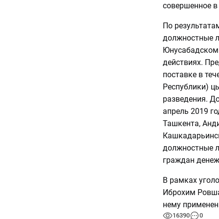
совершенное в
По результатам
должностные ли
Юнусабадском 
действиях. Пр
поставке в те
Республики) ц
разведения. Д
апрель 2019 г
Ташкента, Анд
Кашкадарьинск
должностные л
граждан денеж
В рамках уголо
Иброхим Ровша
нему применен
16390
0