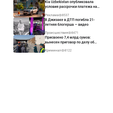
Kia Uzbekistan опубликовала
условия рассрочки платежа на
Kia Sonet со ставкой от 0%
Реклама
8537
годовых
В Джизаке в ДТП погибла 21-
летняя блогерша — видео
Происшествия
8471
Присвоено 7,4 млрд сумов:
вынесен приговор по делу об
обрушении путепровода в
Криминал
8122
Ташкенте