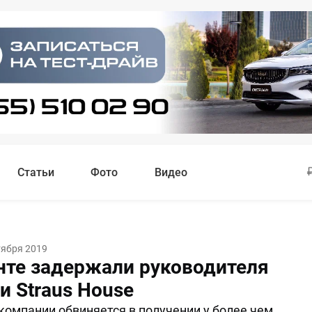
Статьи
Фото
Видео
тября 2019
нте задержали руководителя
и Straus House
компании обвиняется в получении у более чем