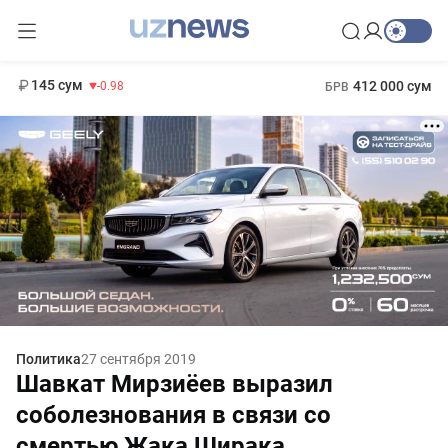
11 952 сум
36.46
13 780 сум
1 271 000 сум
30.12
МРОТ
145 сум
412 000 сум
-0.98
БРВ
Политика
27 сентября 2019
Шавкат Мирзиёев выразил
соболезнования в связи со
смертью Жака Ширака