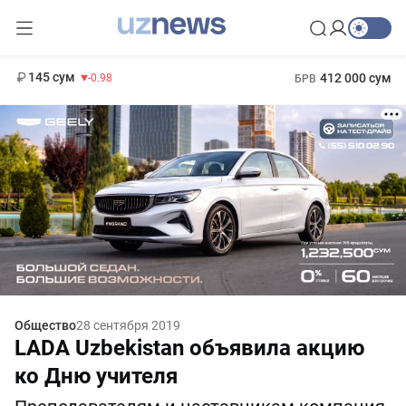
11 952 сум
36.46
13 780 сум
1 271 000 сум
30.12
МРОТ
145 сум
412 000 сум
-0.98
БРВ
Общество
28 сентября 2019
LADA Uzbekistan объявила акцию
ко Дню учителя