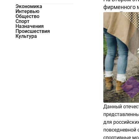
Экономика
фирменного м
Интервью
9993
0
Общество
Спорт
Назначения
Происшествия
Культура
Данный отечес
представленны
для российских
повседневной 
спортивные мо