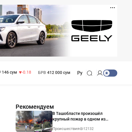
11 916 сум
28.92
13 749 сум
32.19
МРОТ
1 271 000 сум
146 сум
-0.18
БРВ
412 000 сум
Ру
Рекомендуем
В Ташобласти произошёл
крупный пожар в одном из
магазинов — видео
Происшествия
12132