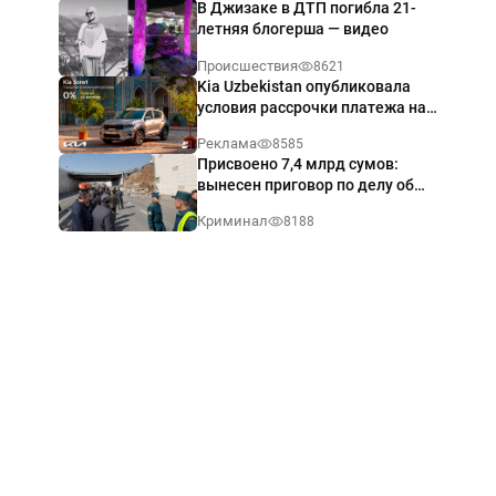
В Джизаке в ДТП погибла 21-
летняя блогерша — видео
Происшествия
8621
Kia Uzbekistan опубликовала
условия рассрочки платежа на
Kia Sonet со ставкой от 0%
Реклама
8585
годовых
Присвоено 7,4 млрд сумов:
вынесен приговор по делу об
обрушении путепровода в
Криминал
8188
Ташкенте