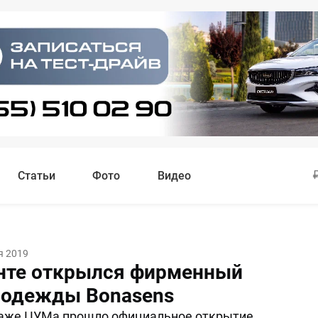
Статьи
Фото
Видео
я 2019
нте открылся фирменный
 одежды Bonasens
таже ЦУМа прошло официальное открытие