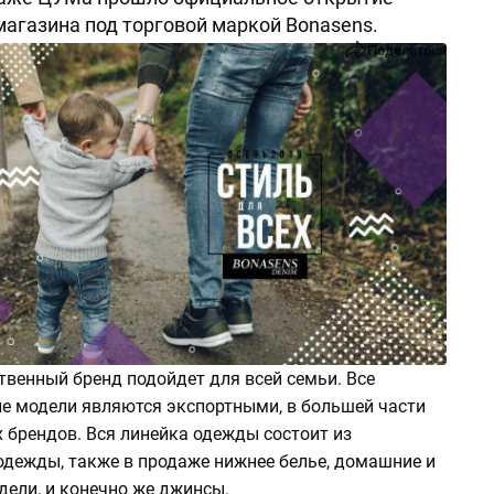
агазина под торговой маркой Bonasens.
Поделиться
твенный бренд подойдет для всей семьи. Все
е модели являются экспортными, в большей части
 брендов. Вся линейка одежды состоит из
одежды, также в продаже нижнее белье, домашние и
дели, и конечно же джинсы.