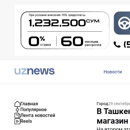
Новости
Главная
Город
29 сентябр
В Ташке
Популярное
Лента новостей
магазин
Reels
На втором э