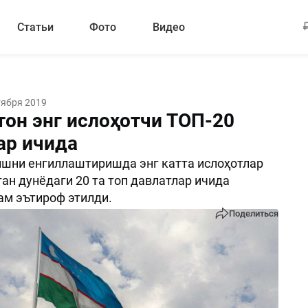
Статьи
Фото
Видео
тября 2019
тон энг ислоҳотчи ТОП-20
ар ичида
шни енгиллаштиришда энг катта ислоҳотлар
ан дунёдаги 20 та топ давлатлар ичида
ам эътироф этилди.
Поделиться