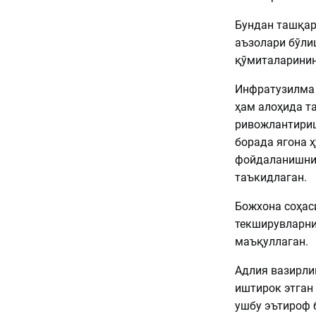
Бундан ташқар
аъзолари бўли
қўмиталаринин
Инфратузилма 
ҳам алоҳида т
ривожлантириш
борада ягона 
фойдаланишни 
таъкидлаган.
Божхона соҳас
текширувларни
маъқуллаган.
Адлия вазирли
иштирок этган
ушбу эътироф 