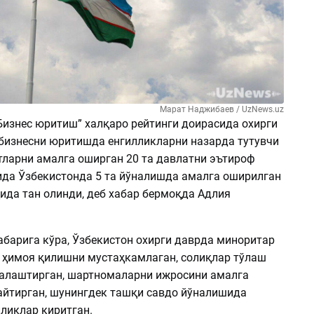
Марат Наджибаев / UzNews.uz
Бизнес юритиш” халқаро рейтинги доирасида охирги
 бизнесни юритишда енгилликларни назарда тутувчи
отларни амалга оширган 20 та давлатни эътироф
чида Ўзбекистонда 5 та йўналишда амалга оширилган
ида тан олинди, деб хабар бермоқда Адлия
абарига кўра, Ўзбекистон охирги даврда миноритар
 ҳимоя қилишни мустаҳкамлаган, солиқлар тўлаш
алаштирган, шартномаларни ижросини амалга
йтирган, шунингдек ташқи савдо йўналишида
ликлар киритган.