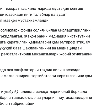
и, тижорат ташкилотларида мустақил кенгаш
ши юзасидан янги талаблар ва аудит
г мавқеи мустаҳкамланди.
солиқлари фойда солиғи билан бирлаштирилгани
аъкидланган. Жаҳон банки медиация институтини
га қаратилган қадамларни ҳам эътироф этиб, бу
ҳуқуқий база шаклланганини ва медиациядан
рағбатлантириш механизмлари жорий этилганини
ида эса хавф-хатарни таҳлил қилиш асосида
 амалга ошириш тартиботлари киритилганини ҳам
ги ушбу йўналишда ислоҳотларни олиб боришда
 барча ташкилотлар ва уларнинг мутасаддиларини
билан табриклайди.