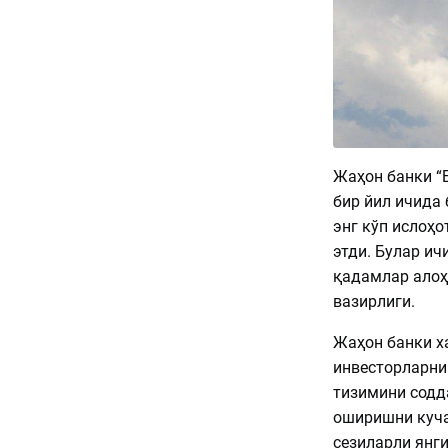
Жаҳон банки “
бир йил ичида
энг кўп ислоҳ
этди. Булар и
қадамлар алоҳ
вазирлиги.
Жаҳон банки х
инвесторларни
тизимини содд
оширишни куча
сезиларли янги