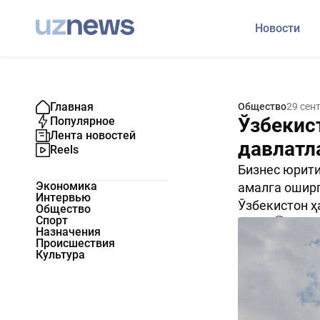
Новости
Главная
Общество
29 сен
Ўзбекис
Популярное
Лента новостей
давлатл
Reels
Бизнес юрити
Экономика
амалга оширг
Интервью
Ўзбекистон ҳ
Общество
Спорт
1733
0
Назначения
Происшествия
Культура