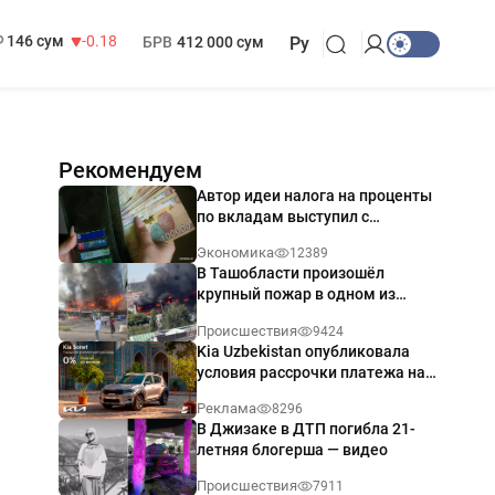
13 749 сум
32.19
МРОТ
1 271 000 сум
146 сум
-0.18
БРВ
412 000 сум
Ру
Рекомендуем
Автор идеи налога на проценты
по вкладам выступил с
разъяснением
Экономика
12389
В Ташобласти произошёл
крупный пожар в одном из
магазинов — видео
Происшествия
9424
Kia Uzbekistan опубликовала
условия рассрочки платежа на
Kia Sonet со ставкой от 0%
Реклама
8296
годовых
В Джизаке в ДТП погибла 21-
летняя блогерша — видео
Происшествия
7911