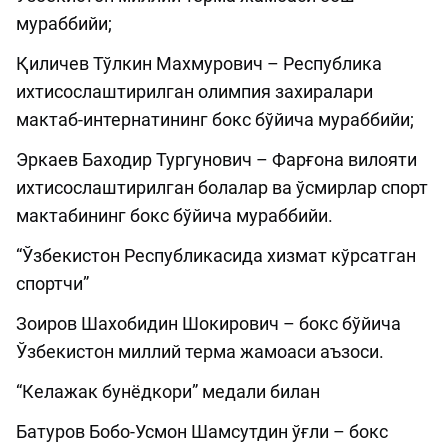
мураббийи;
Қиличев Тўлкин Махмурович – Республика
ихтисослаштирилган олимпия захиралари
мактаб-интернатининг бокс бўйича мураббийи;
Эркаев Баходир Тургунович – Фарғона вилояти
ихтисослаштирилган болалар ва ўсмирлар спорт
мактабининг бокс бўйича мураббийи.
“Ўзбекистон Республикасида хизмат кўрсатган
спортчи”
Зоиров Шахобидин Шокирович – бокс бўйича
Ўзбекистон миллий терма жамоаси аъзоси.
“Келажак бунёдкори” медали билан
Батуров Бобо-Усмон Шамсутдин ўғли – бокс