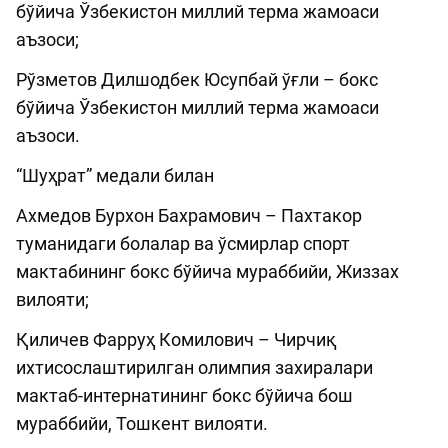
бўйича Ўзбекистон миллий терма жамоаси
аъзоси;
Рўзметов Дилшодбек Юсупбай ўғли – бокс
бўйича Ўзбекистон миллий терма жамоаси
аъзоси.
“Шуҳрат” медали билан
Ахмедов Бурхон Бахрамович – Пахтакор
туманидаги болалар ва ўсмирлар спорт
мактабининг бокс бўйича мураббийи, Жиззах
вилояти;
Қиличев Фарруҳ Комилович – Чирчиқ
ихтисослаштирилган олимпия захиралари
мактаб-интернатининг бокс бўйича бош
мураббийи, Тошкент вилояти.