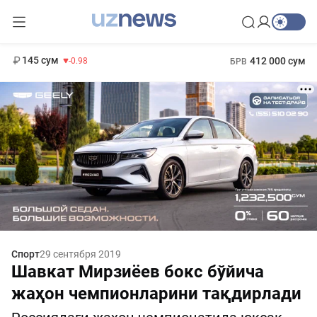
11 952 сум
36.46
13 780 сум
1 271 000 сум
30.12
МРОТ
145 сум
412 000 сум
-0.98
БРВ
Спорт
29 сентября 2019
Шавкат Мирзиёев бокс бўйича
жаҳон чемпионларини тақдирлади