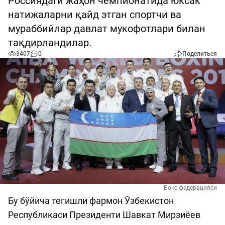
Россиядаги жаҳон чемпионатида юксак
натижаларни қайд этган спортчи ва
мураббийлар давлат мукофотлари билан
тақдирландилар.
3407
0
Поделиться
Бокс федерацияси
Бу бўйича тегишли фармон Ўзбекистон
Республикаси Президенти Шавкат Мирзиёев