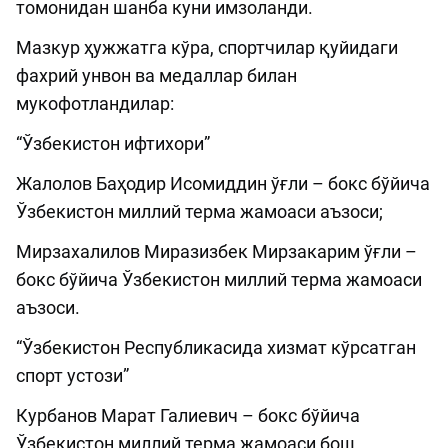
томонидан шанба куни имзоланди.
Мазкур ҳужжатга кўра, спортчилар қуйидаги
фахрий унвон ва медаллар билан
мукофотландилар:
“Ўзбекистон ифтихори”
Жалолов Баҳодир Исомиддин ўғли – бокс бўйича
Ўзбекистон миллий терма жамоаси аъзоси;
Мирзахалилов Миразизбек Мирзакарим ўғли –
бокс бўйича Ўзбекистон миллий терма жамоаси
аъзоси.
“Ўзбекистон Республикасида хизмат кўрсатган
спорт устози”
Курбанов Марат Галиевич – бокс бўйича
Ўзбекистон миллий терма жамоаси бош