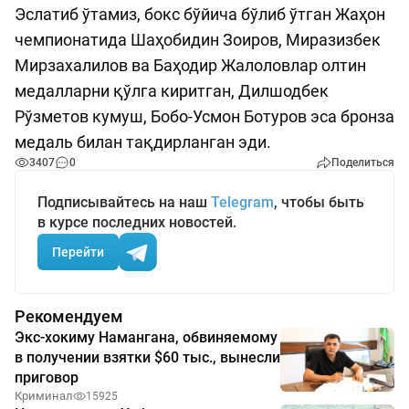
Эслатиб ўтамиз, бокс бўйича бўлиб ўтган Жаҳон
чемпионатида Шаҳобидин Зоиров, Миразизбек
Мирзахалилов ва Баҳодир Жалоловлар олтин
медалларни қўлга киритган, Дилшодбек
Рўзметов кумуш, Бобо-Усмон Ботуров эса бронза
медаль билан тақдирланган эди.
3407
0
Поделиться
Подписывайтесь на наш
Telegram
, чтобы быть
в курсе последних новостей.
Перейти
Рекомендуем
Экс-хокиму Намангана, обвиняемому
в получении взятки $60 тыс., вынесли
приговор
Криминал
15925