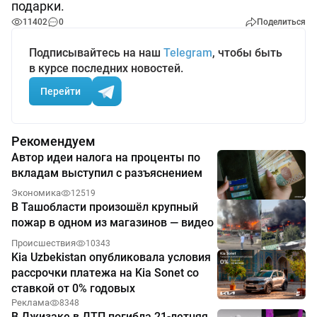
подарки.
11402
0
Поделиться
Подписывайтесь на наш
Telegram
, чтобы быть
в курсе последних новостей.
Перейти
Рекомендуем
Автор идеи налога на проценты по
вкладам выступил с разъяснением
Экономика
12519
В Ташобласти произошёл крупный
пожар в одном из магазинов — видео
Происшествия
10343
Kia Uzbekistan опубликовала условия
рассрочки платежа на Kia Sonet со
ставкой от 0% годовых
Реклама
8348
В Джизаке в ДТП погибла 21-летняя