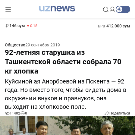
11 916 сум
28.92
13 749 сум
1 271 000 сум
32.19
МРОТ
146 сум
412 000 сум
-0.18
БРВ
Общество
29 сентября 2019
92-летняя старушка из
Ташкентской области собрала 70
кг хлопка
Куйсиной ая Анорбоевой из Пскента — 92
года. Но вместо того, чтобы сидеть дома в
окружении внуков и правнуков, она
выходит на хлопковое поле.
11402
0
Поделиться