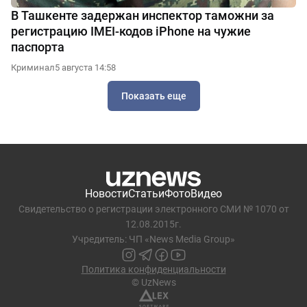
В Ташкенте задержан инспектор таможни за
регистрацию IMEI-кодов iPhone на чужие
паспорта
Криминал
5 августа 14:58
Показать еще
Новости
Статьи
Фото
Видео
Свидетельство о регистрации электронного СМИ № 1070 от
12.08.2015г.
Учредитель: ЧП «News Media Group»
Политика конфиденциальности
© UzNews