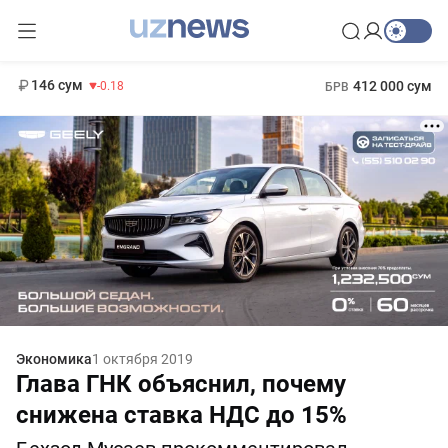
11 916 сум
28.92
13 749 сум
1 271 000 сум
32.19
МРОТ
146 сум
412 000 сум
-0.18
БРВ
Экономика
1 октября 2019
Глава ГНК объяснил, почему
снижена ставка НДС до 15%