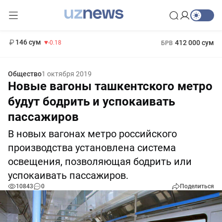
11 916 сум
28.92
13 749 сум
1 271 000 сум
32.19
МРОТ
146 сум
412 000 сум
-0.18
БРВ
Общество
1 октября 2019
Новые вагоны ташкентского метро
будут бодрить и успокаивать
пассажиров
В новых вагонах метро российского
производства установлена система
освещения, позволяющая бодрить или
успокаивать пассажиров.
10843
0
Поделиться