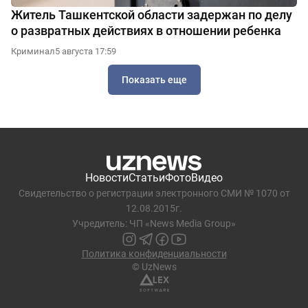
Житель Ташкентской области задержан по делу
о развратных действиях в отношении ребенка
Криминал
5 августа 17:59
Показать еще
Новости
Статьи
Фото
Видео
Свидетельство о регистрации электронного СМИ № 1070 от
12.08.2015г.
Учредитель: ЧП «News Media Group»
Политика конфиденциальности
© UzNews