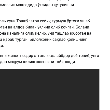
амаслик мақсадида ўғлидан қутулишни
.
юль куни Тошпўлатов собиқ турмуш ўртоғи яшаб
рган ва алдов билан ўғлини олиб қочган. Болани
на каналига олиб келиб, уни ташлаб юборган ва
а қараб турган. Билолхонни сақлаб қолишнинг
и.
ни жиноят содир этганликда айбдор деб топиб, унга
кдан маҳрум қилиш жазосини тайинлади.