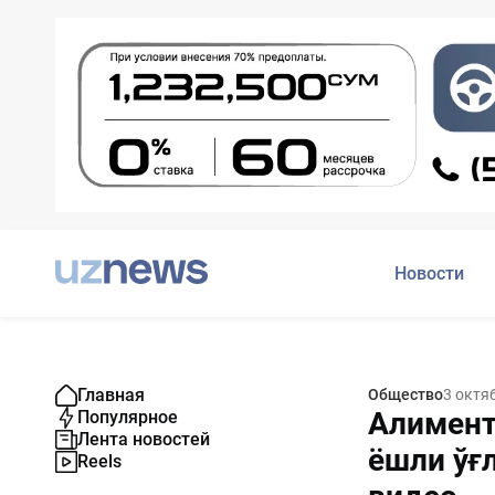
Новости
Главная
Общество
3 октя
Алимент
Популярное
Лента новостей
ёшли ўғ
Reels