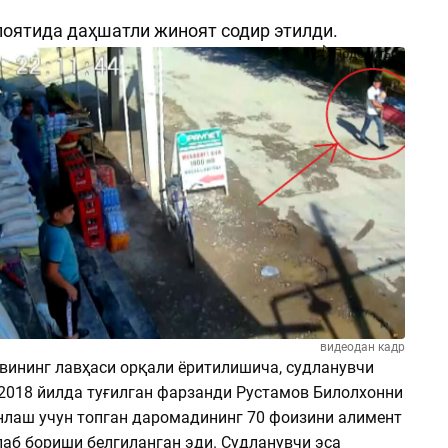
оятида даҳшатли жиноят содир этилди.
Поделиться
видеодан кадр
вининг лавҳаси орқали ёритилишича, судланувчи
2018 йилда туғилган фарзанди Рустамов Билолхонни
лаш учун топган даромадининг 70 фоизини алимент
лаб бориши белгиланган эди. Судланувчи эса