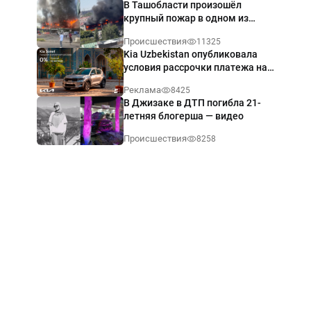
В Ташобласти произошёл
крупный пожар в одном из
магазинов — видео
Происшествия
11325
Kia Uzbekistan опубликовала
условия рассрочки платежа на
Kia Sonet со ставкой от 0%
Реклама
8425
годовых
В Джизаке в ДТП погибла 21-
летняя блогерша — видео
Происшествия
8258