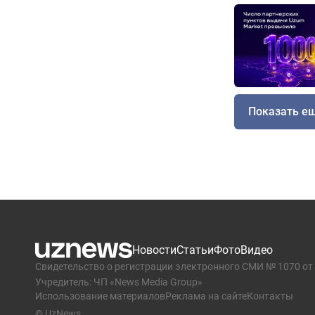
Показать е
Новости
Статьи
Фото
Видео
Свидетельство о регистрации электронного СМИ № 1070 от 
Учредитель: ЧП «News Media Group»
Использование материалов
Реклама на сайте
Контакты
© UzNews