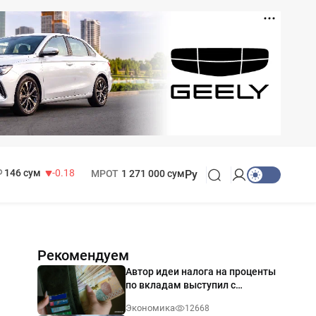
11 916 сум
28.92
13 749 сум
32.19
БРВ
412 000 сум
146 сум
-0.18
МРОТ
1 271 000 сум
Ру
Рекомендуем
Автор идеи налога на проценты
по вкладам выступил с
разъяснением
Экономика
12668