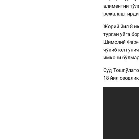
алиментни тўл
режалаштирди
Жорий йил 8 и
турган уйга бо
Шимолий Фарғо
чўкиб кетгунич
имкони бўлмад
Суд Тошпўлатов
18 йил озодли