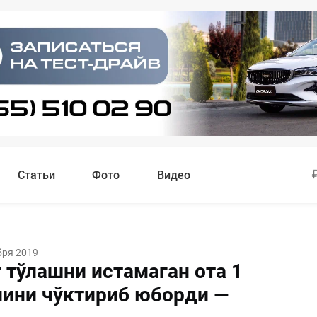
Статьи
Фото
Видео
бря 2019
 тўлашни истамаган ота 1
лини чўктириб юборди —