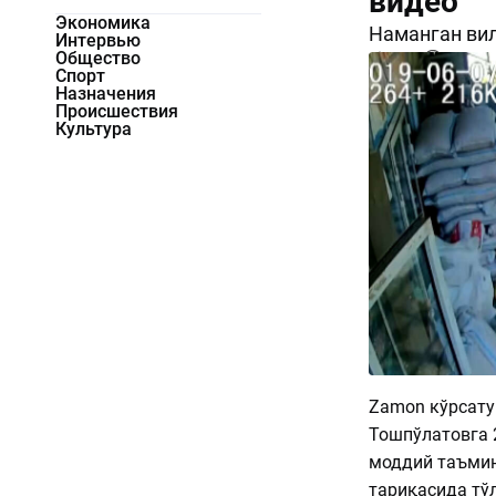
видео
Экономика
Наманган вил
Интервью
Общество
2121
0
Спорт
Назначения
Происшествия
Культура
Zamon кўрсату
Тошпўлатовга 
моддий таъмин
тариқасида тў