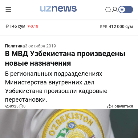
11 916 сум
28.92
13 749 сум
1 271 000 сум
32.19
МРОТ
146 сум
412 000 сум
-0.18
БРВ
Политика
3 октября 2019
В МВД Узбекистана произведены
новые назначения
В региональных подразделениях
Министерства внутренних дел
Узбекистана произошли кадровые
перестановки.
8925
0
Поделиться