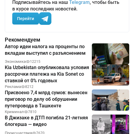
Подписывайтесь на наш
Telegram
, чтобы быть
в курсе последних новостей.
Перейти
Рекомендуем
Автор идеи налога на проценты по
вкладам выступил с разъяснением
Экономика
12215
Kia Uzbekistan опубликовала условия
рассрочки платежа на Kia Sonet со
ставкой от 0% годовых
Реклама
8212
Присвоено 7,4 млрд сумов: вынесен
приговор по делу об обрушении
путепровода в Ташкенте
Криминал
7810
В Джизаке в ДТП погибла 21-летняя
блогерша — видео
Происшествия
7670