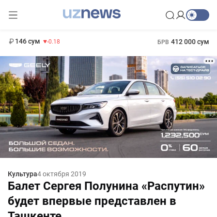
11 916 сум
28.92
13 749 сум
1 271 000 сум
32.19
МРОТ
146 сум
412 000 сум
-0.18
БРВ
Культура
4 октября 2019
Балет Сергея Полунина «Распутин»
будет впервые представлен в
Ташкенте