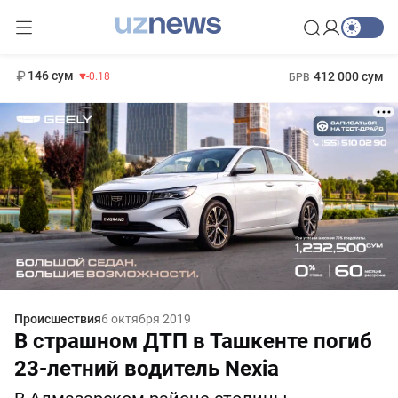
11 916 сум
28.92
13 749 сум
1 271 000 сум
32.19
МРОТ
146 сум
412 000 сум
-0.18
БРВ
Происшествия
6 октября 2019
В страшном ДТП в Ташкенте погиб
23-летний водитель Nexia