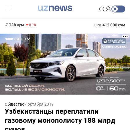
11 916 сум
28.92
13 749 сум
1 271 000 сум
32.19
МРОТ
146 сум
412 000 сум
-0.18
БРВ
Общество
7 октября 2019
Узбекистанцы переплатили
газовому монополисту 188 млрд
сумов