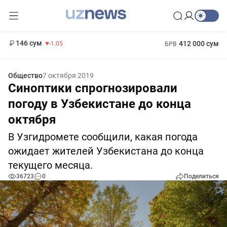
11 887 сум
-55.49
13 717 сум
1 271 000 сум
-25.83
МРОТ
146 сум
412 000 сум
-1.05
БРВ
Общество
7 октября 2019
Синоптики спрогнозировали
погоду в Узбекистане до конца
октября
В Узгидромете сообщили, какая погода
ожидает жителей Узбекистана до конца
текущего месяца.
36723
0
Поделиться