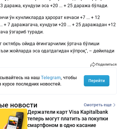
 13 даража, кундузи эса +20 ... + 25 даража бўлади.
нчи ўн кунликларда ҳарорат кечаси +7 ... + 12
.. + 7 даражагача, кундузи +20 ... + 25 даражадан +12
гача ўзгариб туради.
г октябрь ойида ёғингарчилик ўртача бўлиши
аъзи жойларда эса одатдагидан кўпроқ", – дейилади
Поделиться
сывайтесь на наш
Telegram
, чтобы
Перейти
в курсе последних новостей.
ые новости
Смотреть еще
Держатели карт Visa Kapitalbank
теперь могут платить за покупки
смартфоном в одно касание