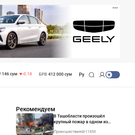
11 916 сум
28.92
13 749 сум
32.19
МРОТ
1 271 000 сум
146 сум
-0.18
БРВ
412 000 сум
Ру
Рекомендуем
В Ташобласти произошёл
крупный пожар в одном из
магазинов — видео
Происшествия
11450