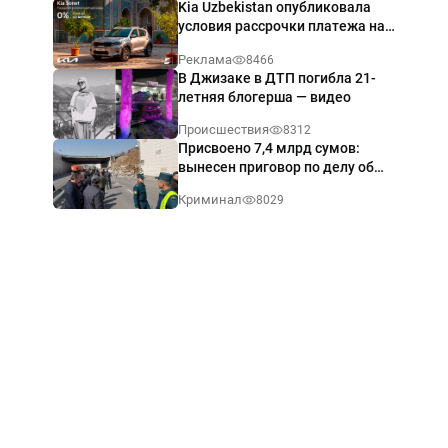
Kia Uzbekistan опубликовала
условия рассрочки платежа на
Kia Sonet со ставкой от 0%
Реклама
8466
годовых
В Джизаке в ДТП погибла 21-
летняя блогерша — видео
Происшествия
8312
Присвоено 7,4 млрд сумов:
вынесен приговор по делу об
обрушении путепровода в
Криминал
8029
Ташкенте