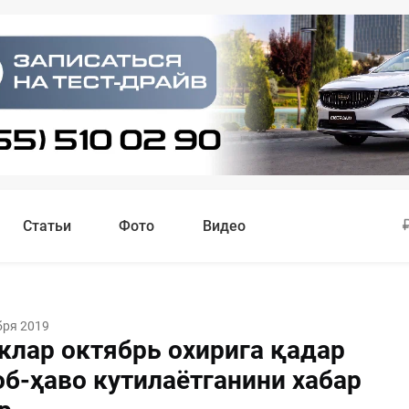
Статьи
Фото
Видео
бря 2019
клар октябрь охирига қадар
об-ҳаво кутилаётганини хабар