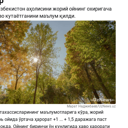
р
збекистон аҳолисини жорий ойнинг охиригача
во кутаётганини маълум қилди.
Поделиться
Марат Наджибаев/UzNews.uz
тахассисларининг маълумотларига кўра, жорий
ь ойида ўртача ҳарорат +1 ... + 1,5 даражага паст
оқда. Ойнинг биринчи ўн кунлигида ҳаво ҳарорати