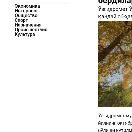
бердила
Экономика
Ўзгидромет Ў
Интервью
Общество
қандай об-ҳа
Спорт
2147
0
Назначения
Происшествия
Культура
Ўзгидромет му
йилнинг октябр
бўлиши кутилм