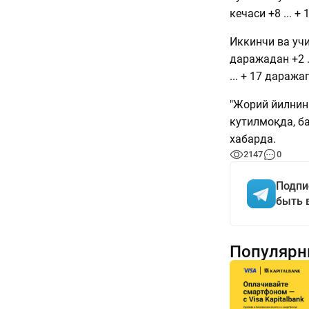
кечаси +8 ... +
Иккинчи ва учи
даражадан +2 .
... + 17 даража
"Жорий йилнин
кутилмоқда, б
хабарда.
2147
0
Подпи
быть 
Популярн