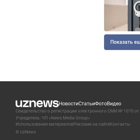
Показать е
Новости
Статьи
Фото
Видео
Свидетельство о регистрации электронного СМИ № 1070 от 
Учредитель: ЧП «News Media Group»
Использование материалов
Реклама на сайте
Контакты
© UzNews