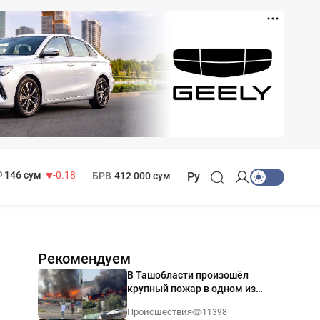
11 916 сум
28.92
13 749 сум
32.19
МРОТ
1 271 000 сум
146 сум
-0.18
БРВ
412 000 сум
Ру
Рекомендуем
В Ташобласти произошёл
крупный пожар в одном из
магазинов — видео
Происшествия
11398