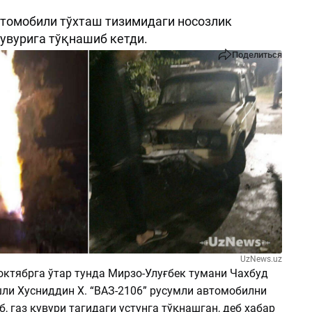
втомобили тўхташ тизимидаги носозлик
қувурига тўқнашиб кетди.
Поделиться
UzNews.uz
октябрга ўтар тунда Мирзо-Улуғбек тумани Чахбуд
шли Хусниддин Х. “ВАЗ-2106” русумли автомобилни
, газ қувури тагидаги устунга тўқнашган, деб хабар