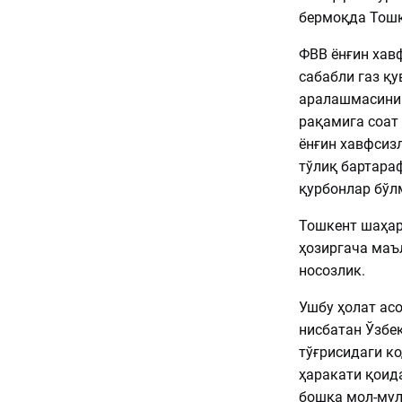
бермоқда Тошк
ФВВ ёнғин хав
сабабли газ қу
аралашмасини ў
рақамига соат 
ёнғин хавфсизл
тўлиқ бартараф
қурбонлар бўл
Тошкент шаҳар
ҳозиргача маъ
носозлик.
Ушбу ҳолат ас
нисбатан Ўзбе
тўғрисидаги к
ҳаракати қоид
бошқа мол-мул