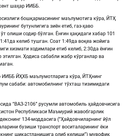
ент шаҳар ИИББ.
фсизлиги бошқармасининг маълумотига кўра, ЙТҲ
вурининг бутунлигига зиён етиб, газ-ҳаво
т олиши содир бўлган. Ёнғин ҳақидаги хабар 101
1:41да келиб тушган. Соат 1:49да воқеа жойига
иги хизмати ходимлари етиб келиб, 2:30да ёнғин
 этилган. Ҳодиса сабабли жабр кўрганлар ва
маган.
 ИИББ ЙҲХБ маълумотларига кўра, ЙТҲнинг
лум сабаби: автомобилнинг тўхташ тизимидаги
осида “ВАЗ-2106” русумли автомобиль ҳайдовчисига
кистон Республикаси Маъмурий жавобгарлик
одекснинг 134-моддасига (“Ҳайдовчиларнинг йўл
аларини бузиши транспорт воситаларининг ёки
книнг шикастланишига олиб келиши”) мувофиқ