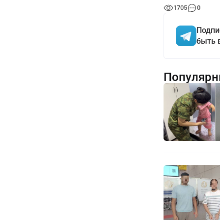
1705
0
Подпи
быть 
Популярн