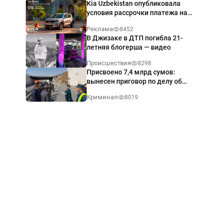
Kia Uzbekistan опубликовала
условия рассрочки платежа на
Kia Sonet со ставкой от 0%
Реклама
8452
годовых
В Джизаке в ДТП погибла 21-
летняя блогерша — видео
Происшествия
8298
Присвоено 7,4 млрд сумов:
вынесен приговор по делу об
обрушении путепровода в
Криминал
8019
Ташкенте