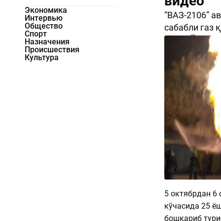
видео
Экономика
“ВАЗ-2106” а
Интервью
Общество
сабабли газ 
Спорт
1705
0
Назначения
Происшествия
Культура
5 октябрдан 6 
кўчасида 25 ё
бошқариб туриб