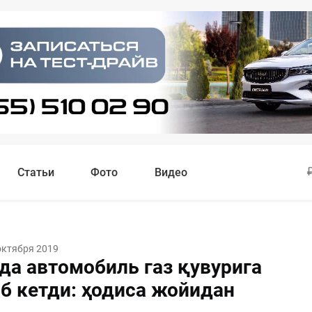
Статьи
Фото
Видео
октября 2019
да автомобиль газ қувурига
б кетди: ҳодиса жойидан