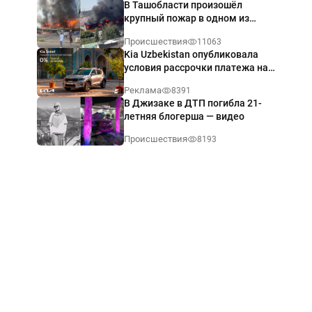
В Ташобласти произошёл
крупный пожар в одном из
магазинов — видео
Происшествия
11063
Kia Uzbekistan опубликовала
условия рассрочки платежа на
Kia Sonet со ставкой от 0%
Реклама
8391
годовых
В Джизаке в ДТП погибла 21-
летняя блогерша — видео
Происшествия
8193