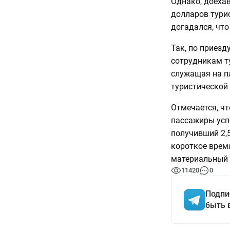
Однако, доехав
долларов турис
догадался, чт
Так, по приезд
сотрудникам т
служащая на п
туристической
Отмечается, чт
пассажиры усп
получивший 2,5
короткое врем
материальный 
11420
0
Подпи
быть 