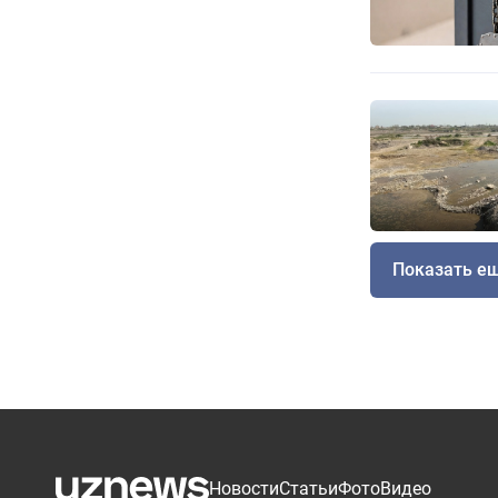
Показать е
Новости
Статьи
Фото
Видео