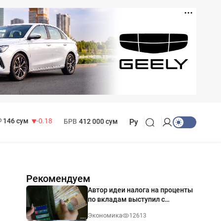
11 916 сум
28.92
13 749 сум
32.19
МРОТ
1 271 000 сум
146 сум
-0.18
БРВ
412 000 сум
Ру
Рекомендуем
Автор идеи налога на проценты
по вкладам выступил с
разъяснением
Экономика
12613