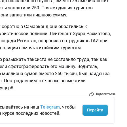
 до назначенного пункта, вместо 25 американских
ты заплатили 250. Позже один из туристов
о они заплатили лишнюю сумму.
у обратно в Самарканд они обратились к
уристической полиции. Лейтенант Зухра Рахматова,
лощади Регистан, попросила сотрудников ГАИ при
 полиции помочь китайским туристам.
о разыскать таксиста не составило труда, так как
ели сфотографировать его машину. Водитель,
 миллиона сумов вместо 250 тысяч, был найден за
я. Пострадавшим тотчас же возместили
ущерб.
Поделиться
сывайтесь на наш
Telegram
, чтобы
Перейти
в курсе последних новостей.