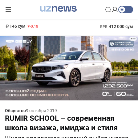
11 916 сум
28.92
13 749 сум
1 271 000 сум
32.19
МРОТ
146 сум
412 000 сум
-0.18
БРВ
Общество
9 октября 2019
RUMIR SCHOOL – современная
школа визажа, имиджа и стиля