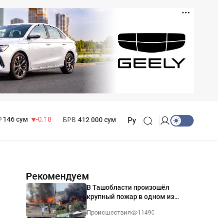
11 916 сум
28.92
13 749 сум
32.19
МРОТ
1 271 000 сум
146 сум
-0.18
БРВ
412 000 сум
Ру
Рекомендуем
В Ташобласти произошёл
крупный пожар в одном из
магазинов — видео
Происшествия
11490