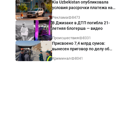
Kia Uzbekistan опубликовала
условия рассрочки платежа на
Kia Sonet со ставкой от 0%
Реклама
8473
годовых
В Джизаке в ДТП погибла 21-
летняя блогерша — видео
Происшествия
8331
Присвоено 7,4 млрд сумов:
вынесен приговор по делу об
обрушении путепровода в
Криминал
8041
Ташкенте