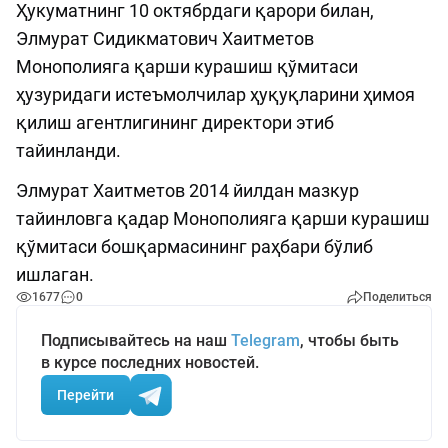
Ҳукуматнинг 10 октябрдаги қарори билан,
Элмурат Сидикматович Хаитметов
Монополияга қарши курашиш қўмитаси
ҳузуридаги истеъмолчилар ҳуқуқларини ҳимоя
қилиш агентлигининг директори этиб
тайинланди.
Элмурат Хаитметов 2014 йилдан мазкур
тайинловга қадар Монополияга қарши курашиш
қўмитаси бошқармасининг раҳбари бўлиб
ишлаган.
1677
0
Поделиться
Подписывайтесь на наш
Telegram
, чтобы быть
в курсе последних новостей.
Перейти