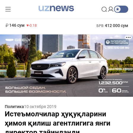
11 916 сум
28.92
13 749 сум
1 271 000 сум
32.19
МРОТ
146 сум
412 000 сум
-0.18
БРВ
Политика
10 октября 2019
Истеъмолчилар ҳуқуқларини
ҳимоя қилиш агентлигига янги
директор тайинланди