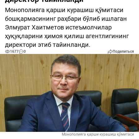
Монополияга қарши курашиш қўмитаси
бошқармасининг раҳбари бўлиб ишлаган
Элмурат Хаитметов истеъмолчилар
ҳуқуқларини ҳимоя қилиш агентлигининг
директори этиб тайинланди.
1677
0
Поделиться
Монополияга қарши курашиш қўмитаси