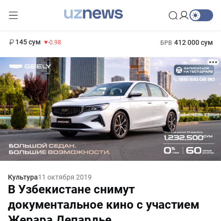
11 952 сум
36.46
13 780 сум
1 271 000 сум
30.12
МРОТ
145 сум
412 000 сум
-0.98
БРВ
Культура
11 октября 2019
В Узбекистане снимут
документальное кино с участием
Жерара Депардье