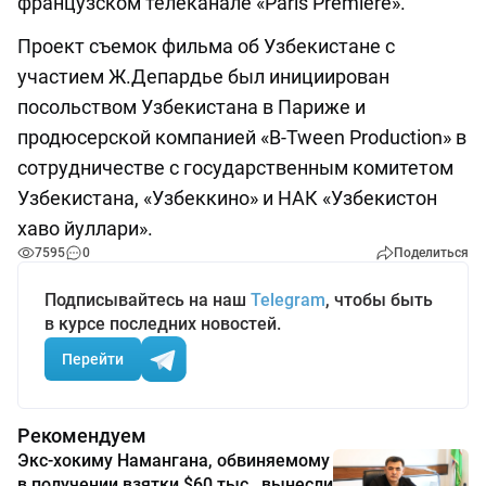
французском телеканале «Paris Premiеre».
Проект съемок фильма об Узбекистане с
участием Ж.Депардье был инициирован
посольством Узбекистана в Париже и
продюсерской компанией «B-Tween Production» в
сотрудничестве с государственным комитетом
Узбекистана, «Узбеккино» и НАК «Узбекистон
хаво йуллари».
7595
0
Поделиться
Подписывайтесь на наш
Telegram
, чтобы быть
в курсе последних новостей.
Перейти
Рекомендуем
Экс-хокиму Намангана, обвиняемому
в получении взятки $60 тыс., вынесли