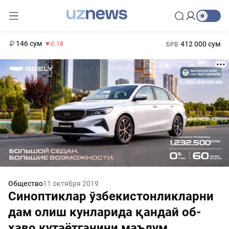
11 916 сум
28.92
13 749 сум
1 271 000 сум
32.19
МРОТ
146 сум
412 000 сум
-0.18
БРВ
Общество
11 октября 2019
Синоптиклар ўзбекистонликларни
дам олиш кунларида қандай об-
ҳаво кутаётганини маълум