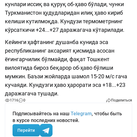
кунлари иссиқ ва қуруқ об-ҳаво бўлади, чунки
Туркманистон ҳудудларидан илиқ ҳаво кириб
келиши кутилмоқда. Кундузи термометрнинг
кўрсаткичи +24...+27 даражагача кўтарилади.
Кейинги ҳафтанинг душанба кунида эса
республиканинг аксарият қисмида асосан
ёғингарчилик бўлмайди, фақат Тошкент
вилоятида бироз беқарор об-ҳаво бўлиши
мумкин. Баъзи жойларда шамол 15-20 м/с гача
кучаяди. Кундузги ҳаво ҳарорати эса +18...+23
даражагача тушади.
1716
0
Поделиться
Подписывайтесь на наш
Telegram
, чтобы быть
в курсе последних новостей.
Перейти