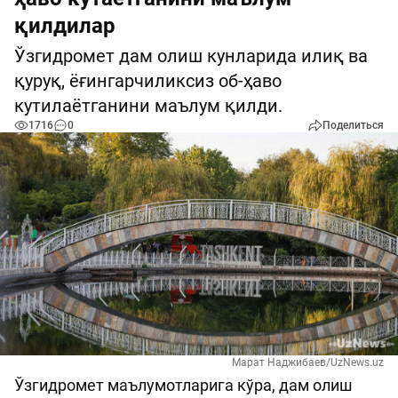
қилдилар
Ўзгидромет дам олиш кунларида илиқ ва
қуруқ, ёғингарчиликсиз об-ҳаво
кутилаётганини маълум қилди.
1716
0
Поделиться
Марат Наджибаев/UzNews.uz
Ўзгидромет маълумотларига кўра, дам олиш