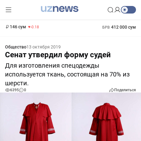
11 916 сум
28.92
13 749 сум
1 271 000 сум
32.19
МРОТ
146 сум
412 000 сум
-0.18
БРВ
Общество
13 октября 2019
Сенат утвердил форму судей
Для изготовления спецодежды
используется ткань, состоящая на 70% из
шерсти.
6395
0
Поделиться