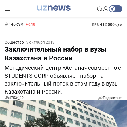
11 916 сум
28.92
13 749 сум
1 271 000 сум
32.19
МРОТ
146 сум
412 000 сум
-0.18
БРВ
Общество
15 октября 2019
Заключительный набор в вузы
Казахстана и России
Методический центр «Астана» совместно с
STUDENTS CORP объявляет набор на
заключительный поток в этом году в вузы
Казахстана и России.
4753
0
Поделиться