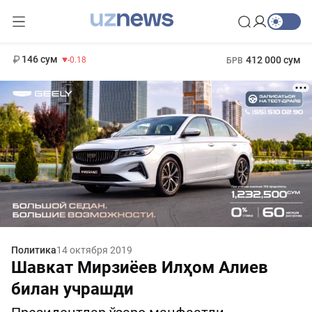
11 916 сум
28.92
13 749 сум
1 271 000 сум
32.19
МРОТ
146 сум
412 000 сум
-0.18
БРВ
Политика
14 октября 2019
Шавкат Мирзиёев Илҳом Алиев
билан учрашди