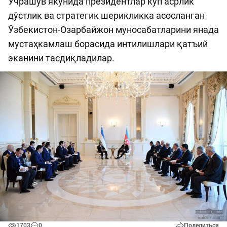
Учрашув якунида президентлар кўп асрлик
дўстлик ва стратегик шерикликка асосланган
Ўзбекистон-Озарбайжон муносабатларини янада
мустаҳкамлаш борасида интилишлари қатъий
эканини тасдиқладилар.
1703
0
Поделиться