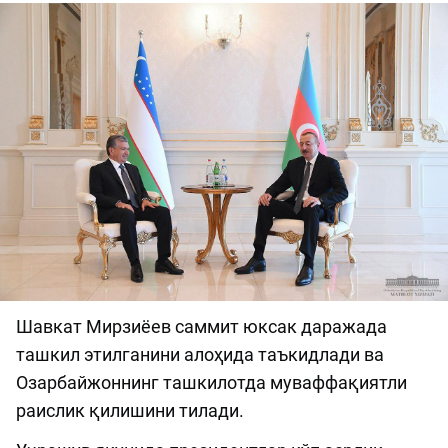
Шавкат Мирзиёев саммит юксак даражада
ташкил этилганини алоҳида таъкидлади ва
Озарбайжоннинг ташкилотда муваффақиятли
раислик қилишини тилади.