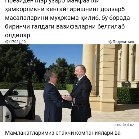
Президентлар ўзаро манфаатли
ҳамкорликни кенгайтиришнинг долзарб
масалаларини муҳокама қилиб, бу борада
биринчи галдаги вазифаларни белгилаб
олдилар.
1703
0
Поделиться
president.uz
Мамлакатларимиз етакчи компаниялари ва