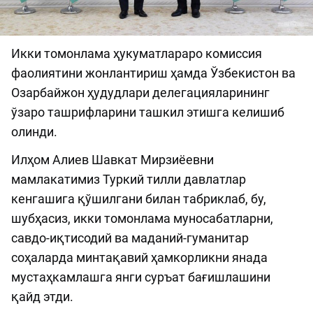
Икки томонлама ҳукуматлараро комиссия
фаолиятини жонлантириш ҳамда Ўзбекистон ва
Озарбайжон ҳудудлари делегацияларининг
ўзаро ташрифларини ташкил этишга келишиб
олинди.
Илҳом Алиев Шавкат Мирзиёевни
мамлакатимиз Туркий тилли давлатлар
кенгашига қўшилгани билан табриклаб, бу,
шубҳасиз, икки томонлама муносабатларни,
савдо-иқтисодий ва маданий-гуманитар
соҳаларда минтақавий ҳамкорликни янада
мустаҳкамлашга янги суръат бағишлашини
қайд этди.