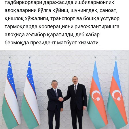
тадбиркорлари даражасида ишбилармонлик
алоқаларини йўлга қўйиш, шунингдек, саноат,
қишлоқ хўжалиги, транспорт ва бошқа устувор
тармоқларда кооперацияни ривожлантиришга
алоҳида эътибор қаратилди, деб хабар
бермоқда президент матбуот хизмати.