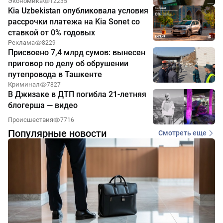
Экономика
12235
Kia Uzbekistan опубликовала условия
рассрочки платежа на Kia Sonet со
ставкой от 0% годовых
Реклама
8229
Присвоено 7,4 млрд сумов: вынесен
приговор по делу об обрушении
путепровода в Ташкенте
Криминал
7827
В Джизаке в ДТП погибла 21-летняя
блогерша — видео
Происшествия
7716
Популярные новости
Смотреть еще