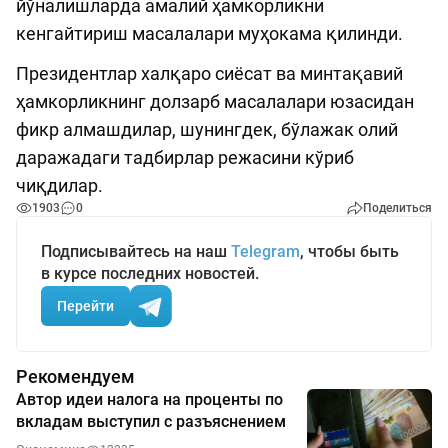
йўналишларда амалий ҳамкорликни
кенгайтириш масалалари муҳокама қилинди.
Президентлар халқаро сиёсат ва минтақавий
ҳамкорликнинг долзарб масалалари юзасидан
фикр алмашдилар, шунингдек, бўлажак олий
даражадаги тадбирлар режасини кўриб
чиқдилар.
1903
0
Поделиться
Подписывайтесь на наш
Telegram
, чтобы быть
в курсе последних новостей.
Перейти
Рекомендуем
Автор идеи налога на проценты по
вкладам выступил с разъяснением