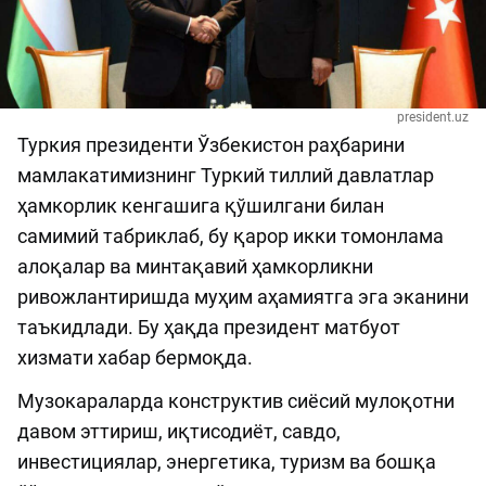
president.uz
Туркия президенти Ўзбекистон раҳбарини
мамлакатимизнинг Туркий тиллий давлатлар
ҳамкорлик кенгашига қўшилгани билан
самимий табриклаб, бу қарор икки томонлама
алоқалар ва минтақавий ҳамкорликни
ривожлантиришда муҳим аҳамиятга эга эканини
таъкидлади. Бу ҳақда президент матбуот
хизмати хабар бермоқда.
Музокараларда конструктив сиёсий мулоқотни
давом эттириш, иқтисодиёт, савдо,
инвестициялар, энергетика, туризм ва бошқа