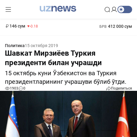
11 916 сум
28.92
13 749 сум
1 271 000 сум
32.19
МРОТ
146 сум
412 000 сум
-0.18
БРВ
Политика
15 октября 2019
Шавкат Мирзиёев Туркия
президенти билан учрашди
15 октябрь куни Ўзбекистон ва Туркия
президентларининг учрашуви бўлиб ўтди.
1903
0
Поделиться