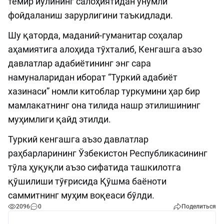
темир йўлининг салоҳиятидан унумли
фойдаланиш зарурлигини таъкидлади.
Шу қаторда, маданий-гуманитар соҳалар
аҳамиятига алоҳида тўхталиб, Кенгашга аъзо
давлатлар адабиётининг энг сара
намуналаридан иборат “Туркий адабиёт
хазинаси” номли китоблар туркумини ҳар бир
мамлакатнинг она тилида нашр этилишининг
муҳимлиги қайд этилди.
Туркий кенгашга аъзо давлатлар
раҳбарларининг Ўзбекистон Республикасининг
тўла ҳуқуқли аъзо сифатида ташкилотга
қўшилиши тўғрисида Қўшма баёноти
саммитнинг муҳим воқеаси бўлди.
2096
0
Поделиться