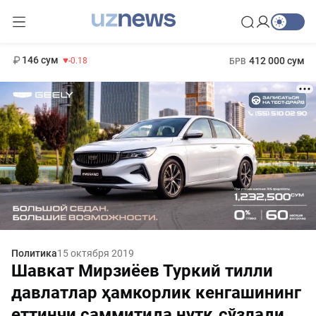
11 916 сум
28.92
13 749 сум
1 271 000 сум
32.19
МРОТ
146 сум
412 000 сум
-0.18
БРВ
Политика
15 октября 2019
Шавкат Мирзиёев Туркий тилли
давлатлар ҳамкорлик кенгашининг
еттинчи саммитида нутқ сўзлади