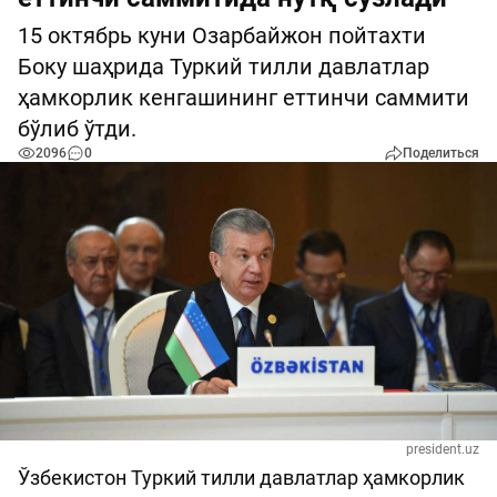
15 октябрь куни Озарбайжон пойтахти
Боку шаҳрида Туркий тилли давлатлар
ҳамкорлик кенгашининг еттинчи саммити
бўлиб ўтди.
2096
0
Поделиться
president.uz
Ўзбекистон Туркий тилли давлатлар ҳамкорлик