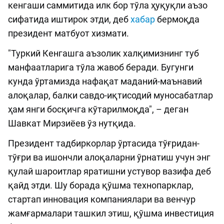
кенгаши саммитида илк бор тўла ҳуқуқли аъзо
сифатида иштирок этди, деб
хабар
бермоқда
президент матбуот хизмати.
"Туркий Кенгашга аъзолик халқимизнинг туб
манфаатларига тўла жавоб беради. Бугунги
кунда ўртамизда нафақат маданий-маънавий
алоқалар, балки савдо-иқтисодий муносабатлар
ҳам янги босқичга кўтарилмоқда", – деган
Шавкат Мирзиёев ўз нутқида.
Президент тадбиркорлар ўртасида тўғридан-
тўғри ва ишончли алоқаларни ўрнатиш учун энг
қулай шароитлар яратишни устувор вазифа деб
қайд этди. Шу борада қўшма технопарклар,
стартап инновация компаниялари ва венчур
жамғармалари ташкил этиш, қўшма инвестиция