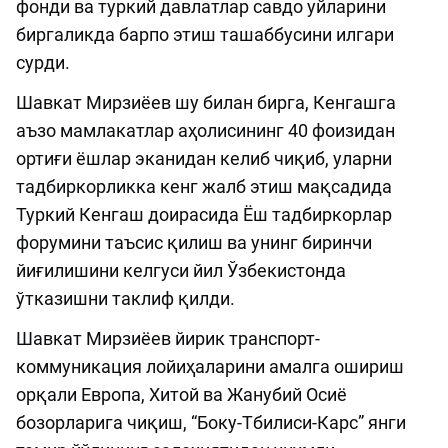
фонди ва туркий давлатлар савдо уйларини
биргаликда барпо этиш ташаббусини илгари
сурди.
Шавкат Мирзиёев шу билан бирга, Кенгашга
аъзо мамлакатлар аҳолисининг 40 фоизидан
ортиғи ёшлар эканидан келиб чиқиб, уларни
тадбиркорликка кенг жалб этиш мақсадида
Туркий Кенгаш доирасида Ёш тадбиркорлар
форумини таъсис қилиш ва унинг биринчи
йиғилишини келгуси йил Ўзбекистонда
ўтказишни таклиф қилди.
Шавкат Мирзиёев йирик транспорт-
коммуникация лойиҳаларини амалга ошириш
орқали Европа, Хитой ва Жанубий Осиё
бозорларига чиқиш, “Боку-Тбилиси-Карс” янги