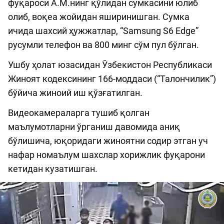
фуқароси А.М.нинг қўлидан сумкасини юлиб
олиб, воқеа жойидан яширинишган. Сумка
ичида шахсий ҳужжатлар, “Samsung S6 Edge”
русумли телефон ва 800 минг сўм пул бўлган.
Ушбу ҳолат юзасидан Ўзбекистон Республикаси
Жиноят кодексининг 166-моддаси (“Талончилик”)
бўйича жиноий иш қўзғатилган.
Видеокамераларга тушиб қолган
маълумотларни ўрганиш давомида аниқ
бўлишича, юқоридаги жиноятни содир этган уч
нафар номаълум шахслар хорижлик фуқарони
кетидан кузатишган.