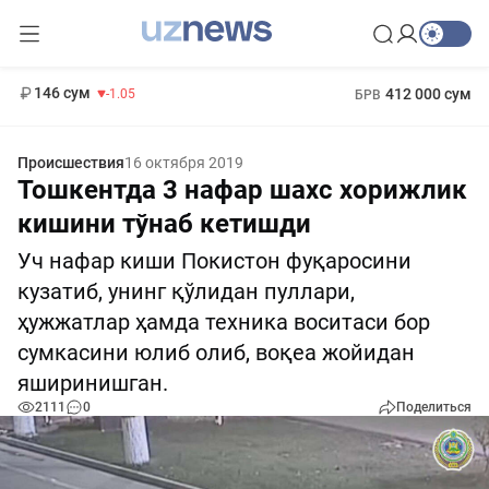
11 887 сум
-55.49
13 717 сум
1 271 000 сум
-25.83
МРОТ
146 сум
412 000 сум
-1.05
БРВ
Происшествия
16 октября 2019
Тошкентда 3 нафар шахс хорижлик
кишини тўнаб кетишди
Уч нафар киши Покистон фуқаросини
кузатиб, унинг қўлидан пуллари,
ҳужжатлар ҳамда техника воситаси бор
сумкасини юлиб олиб, воқеа жойидан
яширинишган.
2111
0
Поделиться