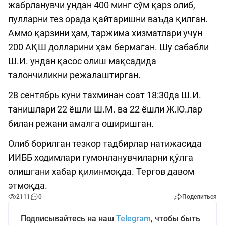
жабрланувчи ундан 400 минг сўм қарз олиб,
пулларни тез орада қайтаришни ваъда қилган.
Аммо қарзини ҳам, таржима хизматлари учун
200 АҚШ долларини ҳам бермаган. Шу сабабли
Ш.И. ундан қасос олиш мақсадида
талончиликни режалаштирган.
28 сентябрь куни тахминан соат 18:30да Ш.И.
танишлари 22 ёшли Ш.М. ва 22 ёшли Ж.Ю.лар
билан режани амалга оширишган.
Олиб борилган тезкор тадбирлар натижасида
ИИББ ходимлари гумонланувчиларни қўлга
олишгани хабар қилинмоқда. Тергов давом
этмоқда.
2111
0
Поделиться
Подписывайтесь на наш
Telegram
, чтобы быть