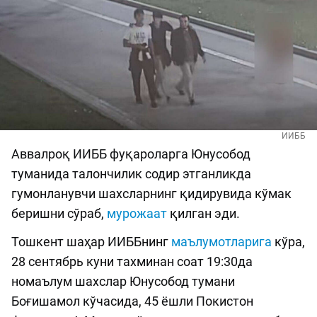
ИИББ
Аввалроқ ИИББ фуқароларга Юнусобод
туманида талончилик содир этганликда
гумонланувчи шахсларнинг қидирувида кўмак
беришни сўраб,
мурожаат
қилган эди.
Тошкент шаҳар ИИББнинг
маълумотларига
кўра,
28 сентябрь куни тахминан соат 19:30да
номаълум шахслар Юнусобод тумани
Боғишамол кўчасида, 45 ёшли Покистон