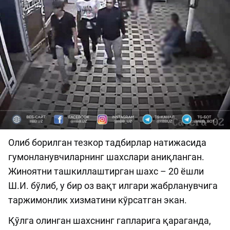
Олиб борилган тезкор тадбирлар натижасида
гумонланувчиларнинг шахслари аниқланган.
Жиноятни ташкиллаштирган шахс – 20 ёшли
Ш.И. бўлиб, у бир оз вақт илгари жабрланувчига
таржимонлик хизматини кўрсатган экан.
Қўлга олинган шахснинг гапларига қараганда,