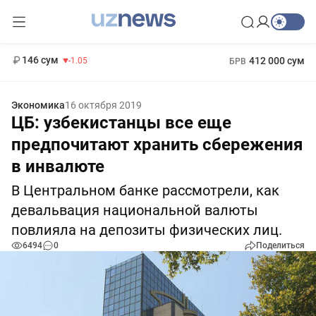
11 887 сум
-55.49
13 717 сум
1 271 000 сум
-25.83
МРОТ
146 сум
412 000 сум
-1.05
БРВ
Экономика
16 октября 2019
ЦБ: узбекистанцы все еще
предпочитают хранить сбережения
в инвалюте
В Центральном банке рассмотрели, как
девальвация национальной валюты
повлияла на депозиты физических лиц.
6494
0
Поделиться