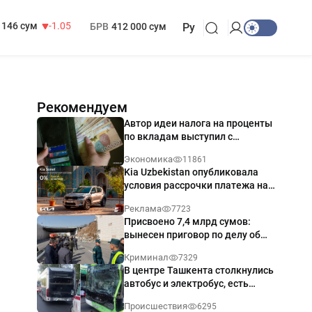
13 717 сум
-25.83
МРОТ
1 271 000 сум
146 сум
-1.05
БРВ
412 000 сум
Ру
Рекомендуем
Автор идеи налога на проценты
по вкладам выступил с
разъяснением
Экономика
11861
Kia Uzbekistan опубликовала
условия рассрочки платежа на
Kia Sonet со ставкой от 0%
Реклама
7723
годовых
Присвоено 7,4 млрд сумов:
вынесен приговор по делу об
обрушении путепровода в
Криминал
7329
Ташкенте
В центре Ташкента столкнулись
автобус и электробус, есть
пострадавший — видео
Происшествия
6295