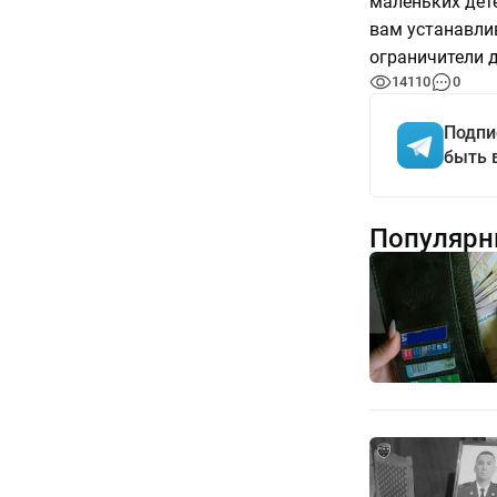
маленьких дет
вам устанавли
ограничители д
14110
0
Подпи
быть 
Популярн