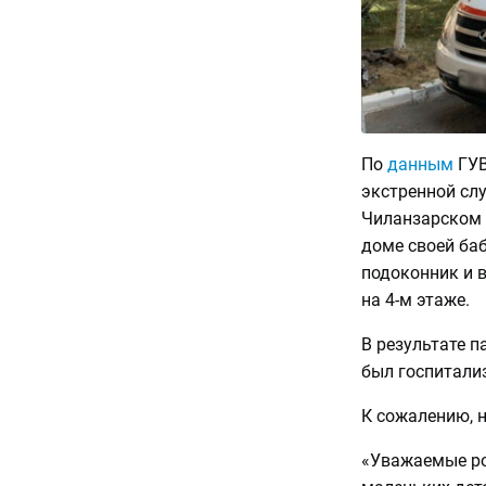
По
данным
ГУВ
экстренной слу
Чиланзарском 
доме своей баб
подоконник и 
на 4-м этаже.
В результате 
был госпитали
К сожалению, н
«Уважаемые ро