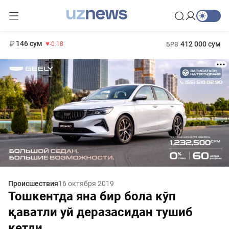
11 916 сум
28.92
13 749 сум
1 271 000 сум
32.19
МРОТ
146 сум
412 000 сум
-0.18
БРВ
Происшествия
16 октября 2019
Тошкентда яна бир бола кўп
қаватли уй деразасидан тушиб
кетди