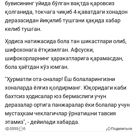
бувисининг уйида бўлган вақтда қаровсиз
қолганида, токчага чиқиб 4-қаватдаги хонадон
деразасидан йиқилиб тушгани ҳақида хабар
келиб тушган.
Ҳодиса натижасида бола тан шикастлари олиб,
шифохонага ётқизилган. Афсуски,
шифокорларнинг ҳаракатларига қарамасдан,
бола ҳаётдан кўз юмган.
"Ҳурматли ота-оналар! Ёш болаларингизни
хоналарда ёлғиз қолдирманг. Юқоридаги каби
бахтсиз ҳодисалар юз бермаслиги учун
деразалар ортига панжаралар ёки болалар учун
мустаҳкам чеклагичлар ўрнатишни тавсия
этамиз", - дейилади хабарда.
2055
0
Поделиться