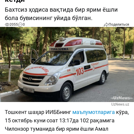
Бахтсиз ҳодиса вақтида бир ярим ёшли
бола бувисининг уйида бўлган.
2055
0
Поделиться
UzNews.uz
Тошкент шаҳар ИИББнинг
маълумотларига
кўра,
15 октябрь куни соат 13:17да 102 рақамига
Чилонзор туманида бир ярим ёшли Амал