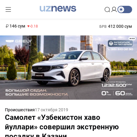
11 916 сум
28.92
13 749 сум
1 271 000 сум
32.19
МРОТ
146 сум
412 000 сум
-0.18
БРВ
Происшествия
17 октября 2019
Самолет «Узбекистон хаво
йуллари» совершил экстренную
посадку в Казани