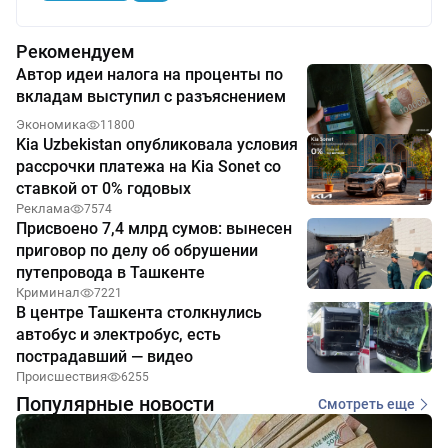
Рекомендуем
Автор идеи налога на проценты по
вкладам выступил с разъяснением
Экономика
11800
Kia Uzbekistan опубликовала условия
рассрочки платежа на Kia Sonet со
ставкой от 0% годовых
Реклама
7574
Присвоено 7,4 млрд сумов: вынесен
приговор по делу об обрушении
путепровода в Ташкенте
Криминал
7221
В центре Ташкента столкнулись
автобус и электробус, есть
пострадавший — видео
Происшествия
6255
Популярные новости
Смотреть еще