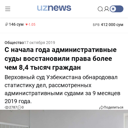
11 887 сум
-55.49
13 717 сум
1 271 000 сум
-25.83
МРОТ
146 сум
412 000 сум
-1.05
БРВ
Общество
17 октября 2019
С начала года административные
суды восстановили права более
чем 8,4 тысяч граждан
Верховный суд Узбекистана обнародовал
статистику дел, рассмотренных
административными судами за 9 месяцев
2019 года.
2787
0
Поделиться