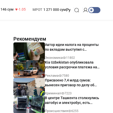
13 717 сум
-25.83
БРВ
412 000 сум
146 сум
-1.05
МРОТ
1 271 000 сум
Ру
Рекомендуем
Автор идеи налога на проценты
по вкладам выступил с
разъяснением
Экономика
11802
Kia Uzbekistan опубликовала
условия рассрочки платежа на
Kia Sonet со ставкой от 0%
Реклама
7580
годовых
Присвоено 7,4 млрд сумов:
вынесен приговор по делу об
обрушении путепровода в
Криминал
7223
Ташкенте
В центре Ташкента столкнулись
автобус и электробус, есть
пострадавший — видео
Происшествия
6255