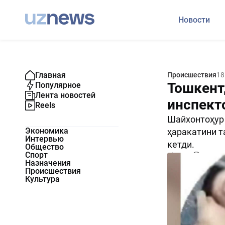
Новости
Главная
Происшествия
18
Тошкент
Популярное
Лента новостей
инспект
Reels
Шайхонтоҳур
Экономика
ҳаракатини т
Интервью
кетди.
Общество
Спорт
6855
0
Назначения
Происшествия
Культура