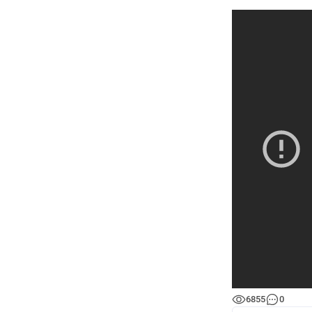
6855
0