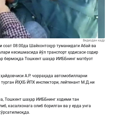
Видеодан кадр
и соат 08:00да Шайхонтоҳур туманидаги Абай ва
алари кесишмасида йўл транспорт ҳодисаси содир
бар бермоқда Тошкент шаҳар ИИББнинг матбуот
i ҳайдовчиси А.Р. чорраҳада автомобилларни
 турган ЙҲХБ ЙПХ инспектори, лейтенант М.Д.ни
а, Тошкент шаҳар ИИББнинг ходими тан
иб, касалхонага олиб борилган ва у ерда унга
кўрсатилмоқда.