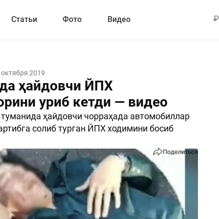
Статьи
Фото
Видео
 октября 2019
да ҳайдовчи ЙПХ
орини уриб кетди — видео
 туманида ҳайдовчи чорраҳада автомобиллар
артибга солиб турган ЙПХ ходимини босиб
Поделиться