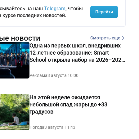
сывайтесь на наш
Telegram
, чтобы
Перейти
в курсе последних новостей.
ые новости
Смотреть еще
Одна из первых школ, внедривших
12-летнее образование: Smart
School открыла набор на 2026–2027
учебный год
Реклама
3 августа 10:00
На этой неделе ожидается
небольшой спад жары до +33
градусов
Погода
3 августа 11:43