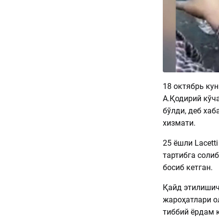
18 октябрь кун
А.Қодирий кўч
бўлди, деб ха
хизмати.
25 ёшли Lacett
тартибга солиб
босиб кетган.
Қайд этилишич
жароҳатлари ол
тиббий ёрдам 