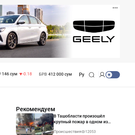
11 916 сум
28.92
13 749 сум
32.19
МРОТ
1 271 000 сум
146 сум
-0.18
БРВ
412 000 сум
Ру
Рекомендуем
В Ташобласти произошёл
крупный пожар в одном из
магазинов — видео
Происшествия
12053