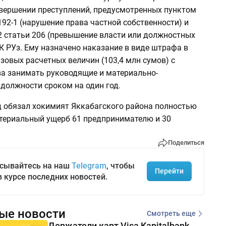
вершении преступлений, предусмотренных пунктом
 192-1 (нарушение права частной собственности) и
2 статьи 206 (превышение власти или должностных
К РУз. Ему назначено наказание в виде штрафа в
зовых расчетных величин (103,4 млн сумов) с
а занимать руководящие и материально-
должности сроком на один год.
уд обязал хокимият Яккабагского района полностью
териальный ущерб 61 предпринимателю и 30
Поделиться
сывайтесь на наш
Telegram
, чтобы
Перейти
в курсе последних новостей.
ые новости
Смотреть еще
Держатели карт Visa Kapitalbank