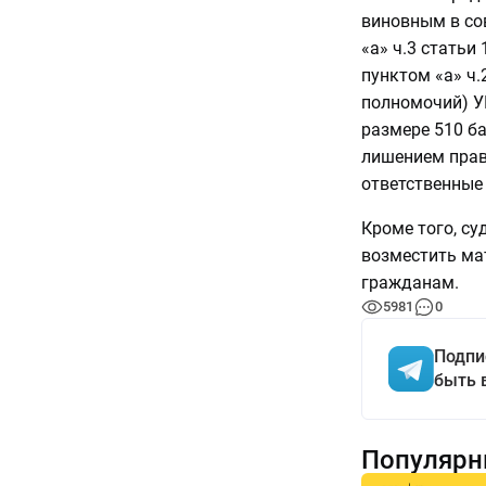
виновным в со
«а» ч.3 статьи
пунктом «а» ч.
полномочий) У
размере 510 ба
лишением прав
ответственные 
Кроме того, с
возместить ма
гражданам.
5981
0
Подпи
быть 
Популярн