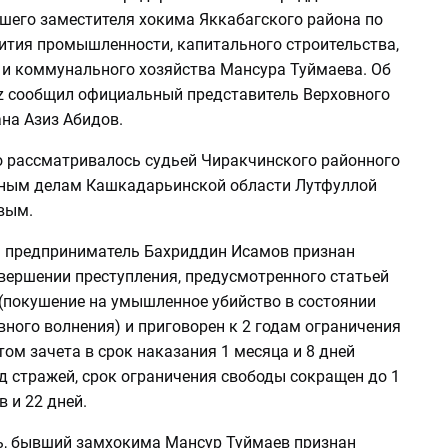
шего заместителя хокима Яккабагского района по
ития промышленности, капитального строительства,
и коммунального хозяйства Мансура Туймаева. Об
z сообщил официальный представитель Верховного
на Азиз Абидов.
о рассматривалось судьей Чиракчинского районного
вным делам Кашкадарьинской области Лутфуллой
вым.
 предприниматель Бахриддин Исамов признан
вершении преступления, предусмотренного статьей
 (покушение на умышленное убийство в состоянии
ного волнения) и приговорен к 2 годам ограничения
том зачета в срок наказания 1 месяца и 8 дней
д стражей, срок ограничения свободы сокращен до 1
в и 22 дней.
ь, бывший замхокима Мансур Туймаев признан