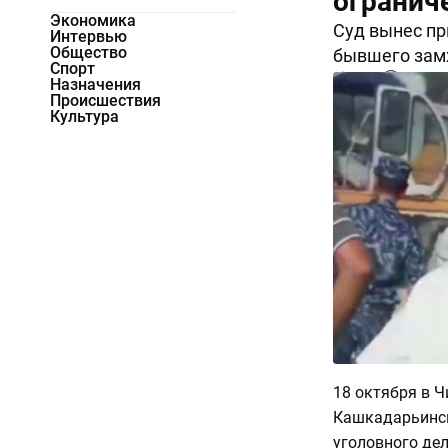
огранич
Экономика
Суд вынес пр
Интервью
Общество
бывшего замх
Спорт
5981
0
Назначения
Происшествия
Культура
18 октября в 
Кашкадарьинск
уголовного де