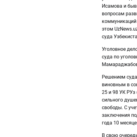
Исамова и быв
вопросам разв
коммуникаций 
этом UzNews.u
суда Узбекиста
Уголовное дел
суда по уголо
Мамараджабо
Решением суда
виновным в со
25 и 98 УК РУз
сильного душев
свободы. С уче
заключения по
года 10 месяце
В свою очеред