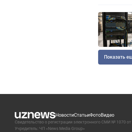
Показать е
Новости
Статьи
Фото
Видео
Свидетельство о регистрации электронного СМИ № 1070 от 
Учредитель: ЧП «News Media Group»