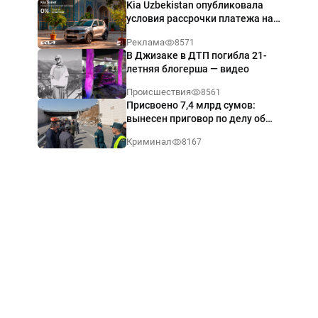
Kia Uzbekistan опубликовала
условия рассрочки платежа на
Kia Sonet со ставкой от 0%
Реклама
8571
годовых
В Джизаке в ДТП погибла 21-
летняя блогерша — видео
Происшествия
8561
Присвоено 7,4 млрд сумов:
вынесен приговор по делу об
обрушении путепровода в
Криминал
8167
Ташкенте