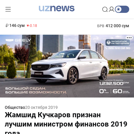
11 916 сум
28.92
13 749 сум
1 271 000 сум
32.19
МРОТ
146 сум
412 000 сум
-0.18
БРВ
Общество
20 октября 2019
Жамшид Кучкаров признан
лучшим министром финансов 2019
года