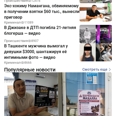
Происшествия
12416
Экс-хокиму Намангана, обвиняемому
в получении взятки $60 тыс., вынесли
приговор
Криминал
11089
В Джизаке в ДТП погибла 21-летняя
блогерша — видео
Происшествия
8907
В Ташкенте мужчина вымогал у
девушки $3000, шантажируя её
интимными фото — видео
Криминал
8666
Популярные новости
Смотреть еще