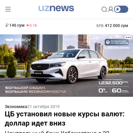
11 916 сум
28.92
13 749 сум
1 271 000 сум
32.19
МРОТ
146 сум
412 000 сум
-0.18
БРВ
Экономика
21 октября 2019
ЦБ установил новые курсы валют:
доллар идет вниз