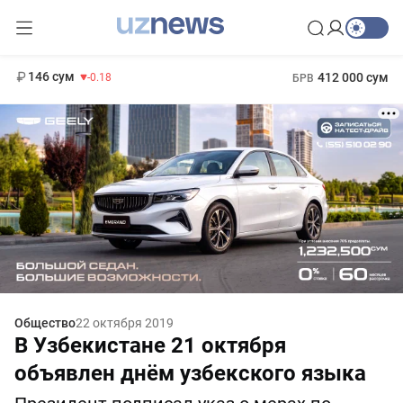
11 916 сум
28.92
13 749 сум
1 271 000 сум
32.19
МРОТ
146 сум
412 000 сум
-0.18
БРВ
Общество
22 октября 2019
В Узбекистане 21 октября
объявлен днём узбекского языка