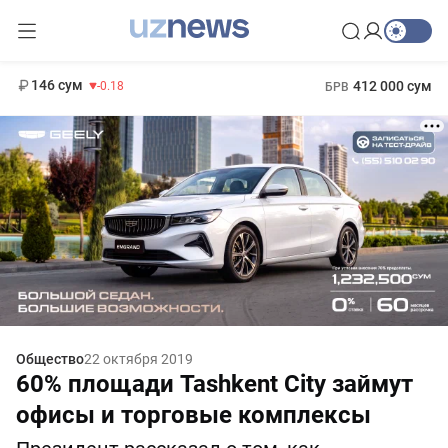
11 916 сум
28.92
13 749 сум
1 271 000 сум
32.19
МРОТ
146 сум
412 000 сум
-0.18
БРВ
Общество
22 октября 2019
60% площади Tashkent City займут
офисы и торговые комплексы