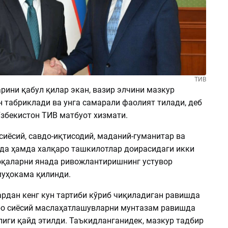
ТИВ
рини қабул қилар экан, вазир элчини мазкур
н табриклади ва унга самарали фаолият тилади, деб
збекистон ТИВ матбуот хизмати.
сиёсий, савдо-иқтисодий, маданий-гуманитар ва
да ҳамда халқаро ташкилотлар доирасидаги икки
қаларни янада ривожлантиришнинг устувор
уҳокама қилинди.
ардан кенг кун тартиби кўриб чиқиладиган равишда
о сиёсий маслаҳатлашувларни мунтазам равишда
лиги қайд этилди. Таъкидланганидек, мазкур тадбир