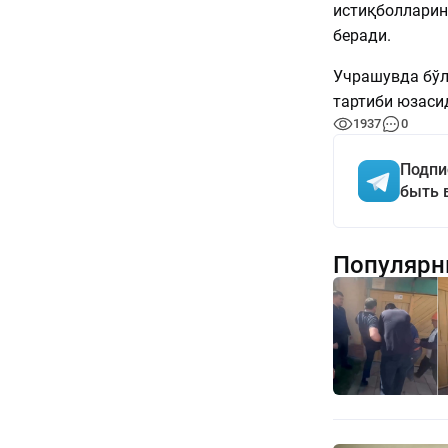
истиқболларин
беради.
Учрашувда бўл
тартиби юзаси
1937
0
Подпи
быть 
Популярн