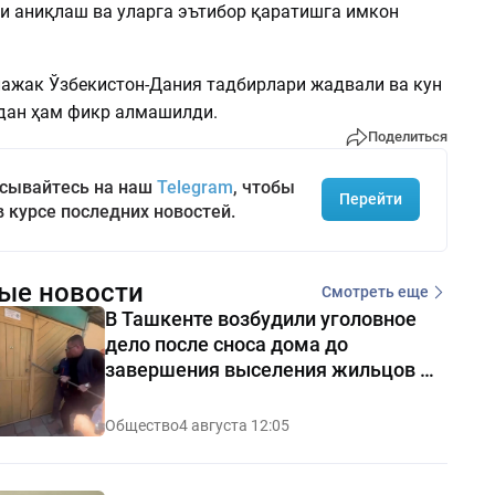
и аниқлаш ва уларга эътибор қаратишга имкон
ажак Ўзбекистон-Дания тадбирлари жадвали ва кун
дан ҳам фикр алмашилди.
Поделиться
сывайтесь на наш
Telegram
, чтобы
Перейти
в курсе последних новостей.
ые новости
Смотреть еще
В Ташкенте возбудили уголовное
дело после сноса дома до
завершения выселения жильцов —
видео
Общество
4 августа 12:05