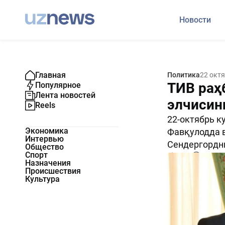
Новости
Главная
Политика
22 окт
ТИВ раҳ
Популярное
Лента новостей
элчисин
Reels
22-октябрь к
Экономика
Фавқулодда в
Интервью
Сендергордни
Общество
Спорт
1937
0
Назначения
Происшествия
Культура