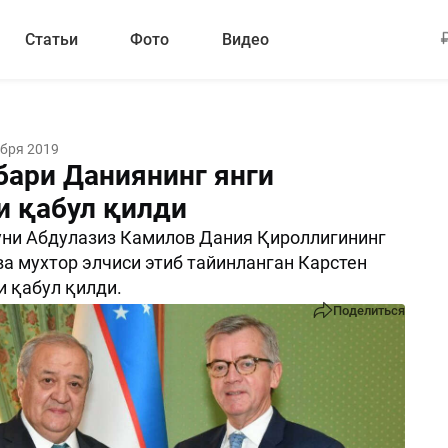
Статьи
Фото
Видео
ября 2019
бари Даниянинг янги
и қабул қилди
уни Абдулазиз Камилов Дания Қироллигининг
а мухтор элчиси этиб тайинланган Карстен
 қабул қилди.
Поделиться