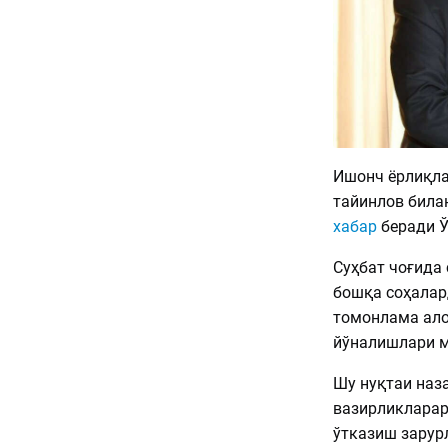
Ишонч ёрлиқла
тайинлов била
хабар
беради Ў
Суҳбат чоғида 
бошқа соҳалар
томонлама ало
йўналишлари м
Шу нуқтаи наз
вазирликларар
ўтказиш зарур