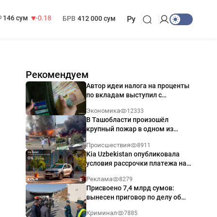
13 749 сум
32.19
МРОТ
1 271 000 сум
146 сум
-0.18
БРВ
412 000 сум
Ру
Рекомендуем
Автор идеи налога на проценты
по вкладам выступил с
разъяснением
Экономика
12333
В Ташобласти произошёл
крупный пожар в одном из
магазинов — видео
Происшествия
8911
Kia Uzbekistan опубликовала
условия рассрочки платежа на
Kia Sonet со ставкой от 0%
Реклама
8279
годовых
Присвоено 7,4 млрд сумов:
вынесен приговор по делу об
обрушении путепровода в
Криминал
7885
Ташкенте