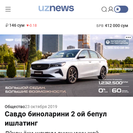
11 916 сум
28.92
13 749 сум
1 271 000 сум
32.19
МРОТ
146 сум
412 000 сум
-0.18
БРВ
Общество
23 октября 2019
Савдо биноларини 2 ой бепул
ишлатинг