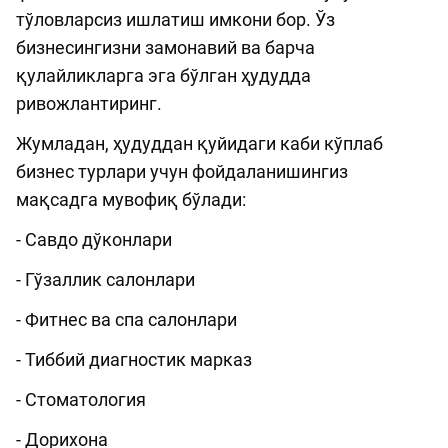
тўловларсиз ишлатиш имкони бор. Ўз
бизнесингизни замонавий ва барча
қулайликларга эга бўлган ҳудудда
ривожлантиринг.
Жумладан, ҳудуддан қуйидаги каби кўплаб
бизнес турлари учун фойдаланишингиз
мақсадга мувофиқ бўлади:
- Савдо дўконлари
- Гўзаллик салонлари
- Фитнес ва спа салонлари
- Тиббий диагностик марказ
- Стоматология
- Дорихона