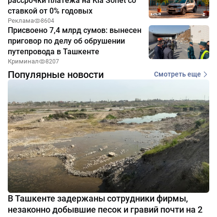
рассрочки платежа на Kia Sonet со
ставкой от 0% годовых
Реклама
8604
Присвоено 7,4 млрд сумов: вынесен
приговор по делу об обрушении
путепровода в Ташкенте
Криминал
8207
Популярные новости
Смотреть еще
В Ташкенте задержаны сотрудники фирмы,
незаконно добывшие песок и гравий почти на 2