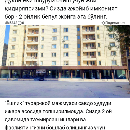
Дўкон ёки шоурум очиш учун жой
қидиряпсизми? Сизда ажойиб имконият
бор - 2 ойлик бепул жойга эга бўлинг.
5343
0
Поделиться
“Ёшлик” турар-жой мажмуаси савдо ҳудуди
ижара асосида топширилмоқда. Сизда 2 ой
давомида таъмирлаш ишлари ва
фаолиятингизни бошлаб олишингиз учун