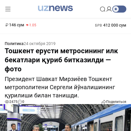
11 887 сум
-55.49
13 717 сум
1 271 000 сум
-25.83
МРОТ
146 сум
412 000 сум
-1.05
БРВ
Политика
24 октября 2019
Тошкент ерусти метросининг илк
бекатлари қуриб битказилди —
фото
Президент Шавкат Мирзиёев Тошкент
метрополитени Сергели йўналишининг
қурилиши билан танишди.
2475
0
Поделиться