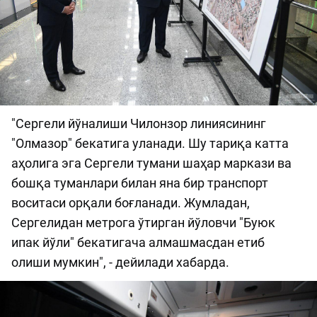
"Сергели йўналиши Чилонзор линиясининг
"Олмазор" бекатига уланади. Шу тариқа катта
аҳолига эга Сергели тумани шаҳар маркази ва
бошқа туманлари билан яна бир транспорт
воситаси орқали боғланади. Жумладан,
Сергелидан метрога ўтирган йўловчи "Буюк
ипак йўли" бекатигача алмашмасдан етиб
олиши мумкин", - дейилади хабарда.