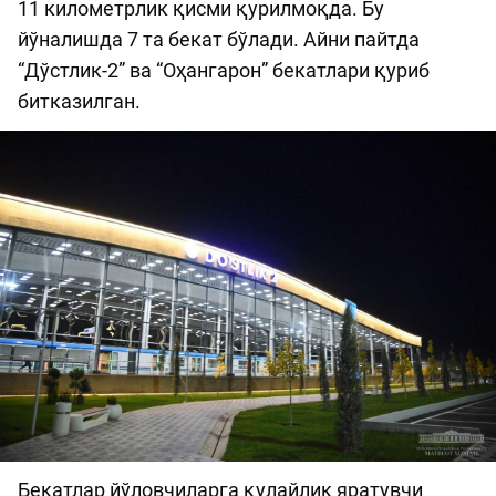
11 километрлик қисми қурилмоқда. Бу
йўналишда 7 та бекат бўлади. Айни пайтда
“Дўстлик-2” ва “Оҳангарон” бекатлари қуриб
битказилган.
Бекатлар йўловчиларга қулайлик яратувчи