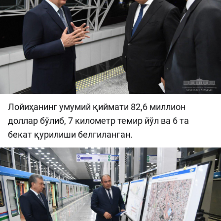
Лойиҳанинг умумий қиймати 82,6 миллион
доллар бўлиб, 7 километр темир йўл ва 6 та
бекат қурилиши белгиланган.