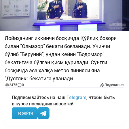
Лойиҳанинг иккинчи босқичда Қўйлиқ бозори
билан “Олмазор” бекати боғланади. Учинчи
бўлиб “Беруний”, ундан кейин “Бодомзор”
бекатигача бўлган қисм қурилади. Сўнгги
босқичда эса ҳалқа метро линияси яна
“Дўстлик” бекатига уланади.
2475
0
Поделиться
Подписывайтесь на наш
Telegram
, чтобы быть
в курсе последних новостей.
Перейти