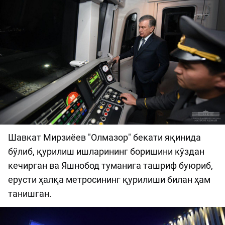
Шавкат Мирзиёев "Олмазор" бекати яқинида
бўлиб, қурилиш ишларининг боришини кўздан
кечирган ва Яшнобод туманига ташриф буюриб,
ерусти ҳалқа метросининг қурилиши билан ҳам
танишган.