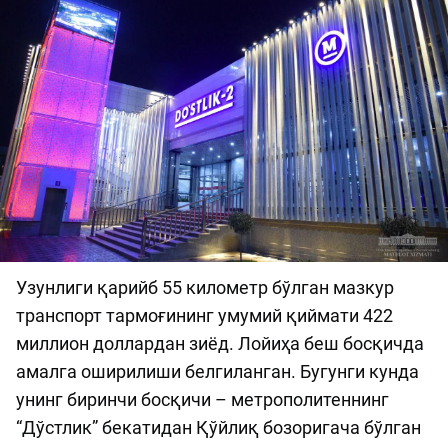
Узунлиги қарийб 55 километр бўлган мазкур
транспорт тармоғининг умумий қиймати 422
миллион доллардан зиёд. Лойиҳа беш босқичда
амалга оширилиши белгиланган. Бугунги кунда
унинг биринчи босқичи – метрополитеннинг
“Дўстлик” бекатидан Қўйлиқ бозоригача бўлган