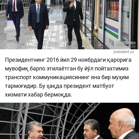
president.uz
Президентнинг 2016 йил 29 ноябрдаги қарорига
мувофиқ барпо этилаётган бу йўл пойтахтимиз
транспорт коммуникациясининг яна бир муҳим
тармоғидир. Бу ҳақда президент матбуот
хизмати хабар бермоқда.