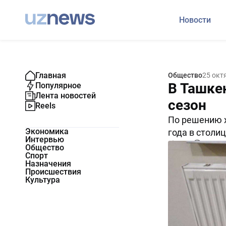
Новости
Главная
Общество
25 окт
В Ташке
Популярное
Лента новостей
сезон
Reels
По решению х
Экономика
года в столи
Интервью
7183
0
Общество
Спорт
Назначения
Происшествия
Культура