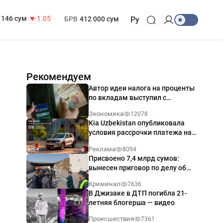
13 717 сум
-25.83
МРОТ
1 271 000 сум
146 сум
-1.05
БРВ
412 000 сум
Ру
Рекомендуем
Автор идеи налога на проценты
по вкладам выступил с
разъяснением
Экономика
12078
Kia Uzbekistan опубликовала
условия рассрочки платежа на
Kia Sonet со ставкой от 0%
Реклама
8094
годовых
Присвоено 7,4 млрд сумов:
вынесен приговор по делу об
обрушении путепровода в
Криминал
7636
Ташкенте
В Джизаке в ДТП погибла 21-
летняя блогерша — видео
Происшествия
7361