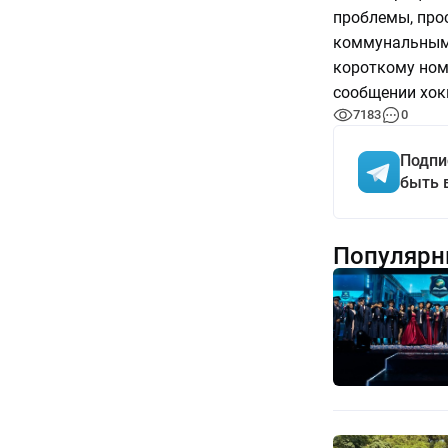
проблемы, про
коммунальными
короткому номе
сообщении хок
7183
0
Подпи
быть 
Популярн