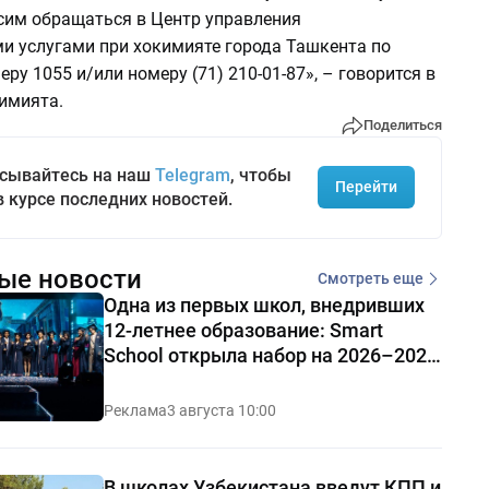
сим обращаться в Центр управления
 услугами при хокимияте города Ташкента по
ру 1055 и/или номеру (71) 210-01-87», – говорится в
имията.
Поделиться
сывайтесь на наш
Telegram
, чтобы
Перейти
в курсе последних новостей.
ые новости
Смотреть еще
Одна из первых школ, внедривших
12-летнее образование: Smart
School открыла набор на 2026–2027
учебный год
Реклама
3 августа 10:00
В школах Узбекистана введут КПП и