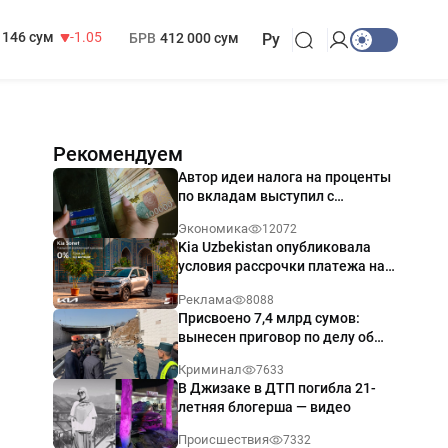
13 717 сум
-25.83
МРОТ
1 271 000 сум
146 сум
-1.05
БРВ
412 000 сум
Ру
Рекомендуем
Автор идеи налога на проценты
по вкладам выступил с
разъяснением
Экономика
12072
Kia Uzbekistan опубликовала
условия рассрочки платежа на
Kia Sonet со ставкой от 0%
Реклама
8088
годовых
Присвоено 7,4 млрд сумов:
вынесен приговор по делу об
обрушении путепровода в
Криминал
7633
Ташкенте
В Джизаке в ДТП погибла 21-
летняя блогерша — видео
Происшествия
7332