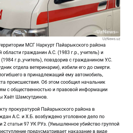
UzNews.uz
 территории МСГ Наркурт Пайарыкского района
области гражданин А.С. (1983 г.р., учитель) и
 (1984 г.р.,учитель), повздорив с гражданином У.С.
рудник отдела ветеринарии), избили его до смерти.
 погибшего в принадлежащий ему автомобиль,
ста происшествия. Об этом сообщил начальник
зям с общественностью и правовой информации
ы Хаёт Шамсутдинов.
кту прокуратурой Пайарыкского района в
дан А.С. и Х.Б. возбуждено уголовное дело по
ти 2 статьи 97 УК РУз. (Умышленное убийство группой
реступление предусматривает наказание в виде