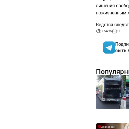
лишения свобо
пожизненным 
Ведется следст
15496
0
Подпи
быть 
Популярн