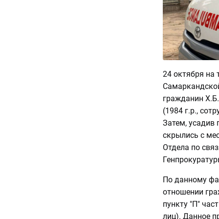
24 октября на
Самаркандской 
гражданин Х.Б.
(1984 г.р., сот
Затем, усадив
скрылись с ме
Отдела по свя
Генпрокуратур
По данному фа
отношении граж
пункту "П" час
лиц). Данное п