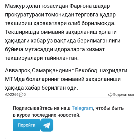
Мазкур ҳолат юзасидан Фарғона шаҳар
прокуратураси томонидан терговга қадар
текшириш ҳаракатлари олиб борилмоқда.
Текширишда оммавий заҳарланиш ҳолати
ҳақидаги хабар ўз вақтида берилмаганлиги
бўйича мутасадди идораларга хизмат
текширувлари тайинланган.
Аввалроқ Самарқанднинг Бекобод шаҳридаги
МТМда болаларнинг оммавий заҳарланиши
ҳақида хабар берилган эди.
2266
0
Поделиться
Подписывайтесь на наш
Telegram
, чтобы быть
в курсе последних новостей.
Перейти