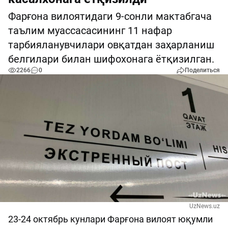
Фарғона вилоятидаги 9-сонли мактабгача
таълим муассасасининг 11 нафар
тарбияланувчилари овқатдан заҳарланиш
белгилари билан шифохонага ётқизилган.
2266
0
Поделиться
UzNews.uz
23-24 октябрь кунлари Фарғона вилоят юқумли