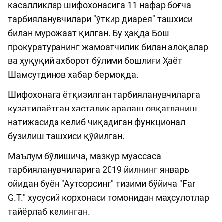
касалликлар шифохонасига 11 нафар боғча
тарбияланувчилари "ўткир диарея" ташхиси
билан мурожаат қилган. Бу ҳақда Бош
прокуратуранинг жамоатчилик билан алоқалар
ва ҳуқуқий ахборот бўлими бошлиғи Ҳаёт
Шамсутдинов хабар бермоқда.
Шифохонага ётқизилган тарбияланувчиларга
кузатилаётган хасталик аралаш овқатланиш
натижасида келиб чиқадиган функционал
бузилиш ташхиси қўйилган.
Маълум бўлишича, мазкур муассаса
тарбияланувчиларига 2019 йилнинг январь
ойидан буён "Аутсорсинг" тизими бўйича "Far
G.T." хусусий корхонаси томонидан маҳсулотлар
тайёрлаб келинган.