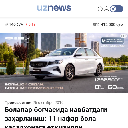
11 916 сум
28.92
13 749 сум
1 271 000 сум
32.19
МРОТ
146 сум
412 000 сум
-0.18
БРВ
Происшествия
26 октября 2019
Болалар боғчасида навбатдаги
заҳарланиш: 11 нафар бола
касалхонага ётқизилди