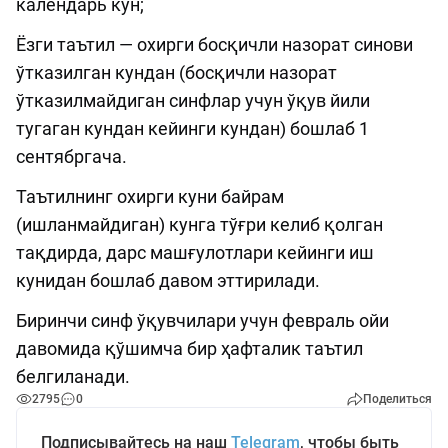
календарь кун;
Ёзги таътил — охирги босқичли назорат синови
ўтказилган кундан (босқичли назорат
ўтказилмайдиган синфлар учун ўқув йили
тугаган кундан кейинги кундан) бошлаб 1
сентябргача.
Таътилнинг охирги куни байрам
(ишланмайдиган) кунга тўғри келиб қолган
тақдирда, дарс машғулотлари кейинги иш
кунидан бошлаб давом эттирилади.
Биринчи синф ўқувчилари учун февраль ойи
давомида қўшимча бир ҳафталик таътил
белгиланади.
2795
0
Поделиться
Подписывайтесь на наш
Telegram
, чтобы быть