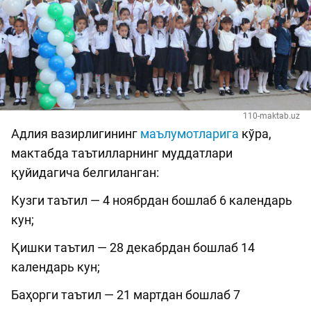
110-maktab.uz
Адлия вазирлигининг
маълумотларига
кўра,
мактабда таътилларнинг муддатлари
қуйидагича белгиланган:
Кузги таътил — 4 ноябрдан бошлаб 6 календарь
кун;
Қишки таътил — 28 декабрдан бошлаб 14
календарь кун;
Баҳорги таътил — 21 мартдан бошлаб 7