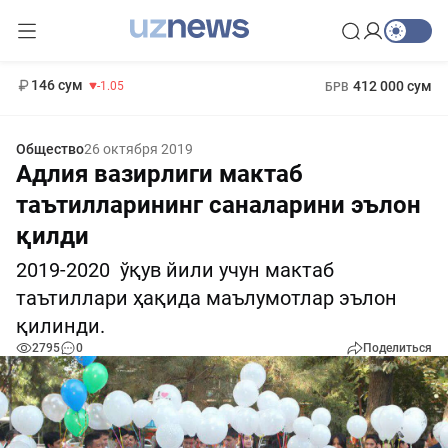
11 887 сум
-55.49
13 717 сум
1 271 000 сум
-25.83
МРОТ
146 сум
412 000 сум
-1.05
БРВ
Общество
26 октября 2019
Адлия вазирлиги мактаб
таътилларининг саналарини эълон
қилди
2019-2020 ўқув йили учун мактаб
таътиллари ҳақида маълумотлар эълон
қилинди.
2795
0
Поделиться