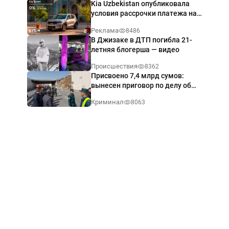
Kia Uzbekistan опубликовала
условия рассрочки платежа на
Kia Sonet со ставкой от 0%
Реклама
8486
годовых
В Джизаке в ДТП погибла 21-
летняя блогерша — видео
Происшествия
8362
Присвоено 7,4 млрд сумов:
вынесен приговор по делу об
обрушении путепровода в
Криминал
8063
Ташкенте