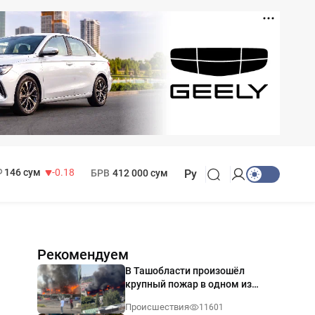
11 916 сум
28.92
13 749 сум
32.19
МРОТ
1 271 000 сум
146 сум
-0.18
БРВ
412 000 сум
Ру
Рекомендуем
В Ташобласти произошёл
крупный пожар в одном из
магазинов — видео
Происшествия
11601