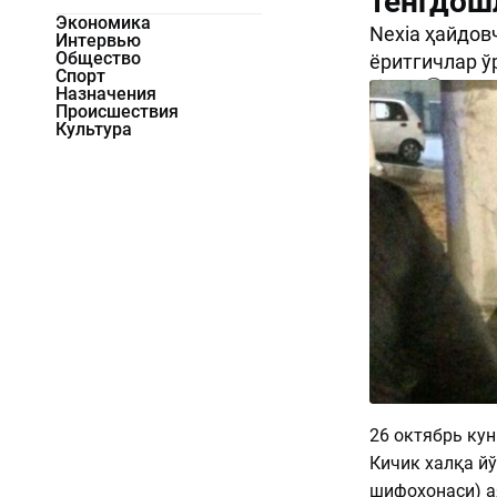
тенгдош
Экономика
Nexia ҳайдов
Интервью
Общество
ёритгичлар ў
Спорт
1940
0
Назначения
Происшествия
Культура
26 октябрь кун
Кичик халқа йў
шифохонаси) ая