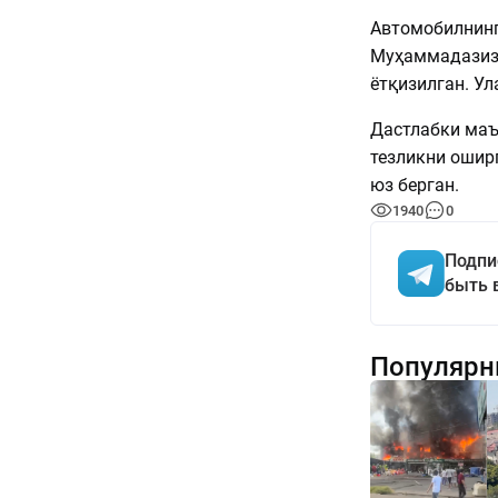
Автомобилнинг
Муҳаммадазиз 
ётқизилган. У
Дастлабки маъ
тезликни ошир
юз берган.
1940
0
Подпи
быть 
Популярн