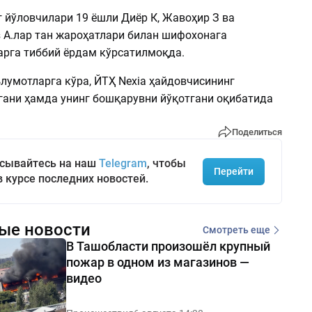
 йўловчилари 19 ёшли Диёр К, Жавоҳир З ва
А.лар тан жароҳатлари билан шифохонага
ларга тиббий ёрдам кўрсатилмоқда.
лумотларга кўра, ЙТҲ Nexia ҳайдовчисининг
гани ҳамда унинг бошқарувни йўқотгани оқибатида
Поделиться
сывайтесь на наш
Telegram
, чтобы
Перейти
в курсе последних новостей.
ые новости
Смотреть еще
В Ташобласти произошёл крупный
пожар в одном из магазинов —
видео