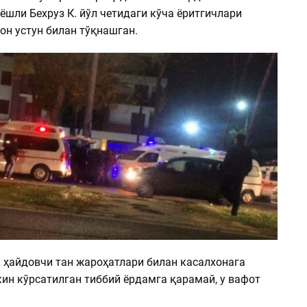
ёшли Бехруз К. йўл четидаги кўча ёритгичлари
он устун билан тўқнашган.
 ҳайдовчи тан жароҳатлари билан касалхонага
кин кўрсатилган тиббий ёрдамга қарамай, у вафот