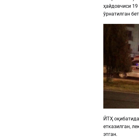
ҳайдовчиси 19 
ўрнатилган бет
ЙТҲ оқибатида
етказилган, ле
этган.