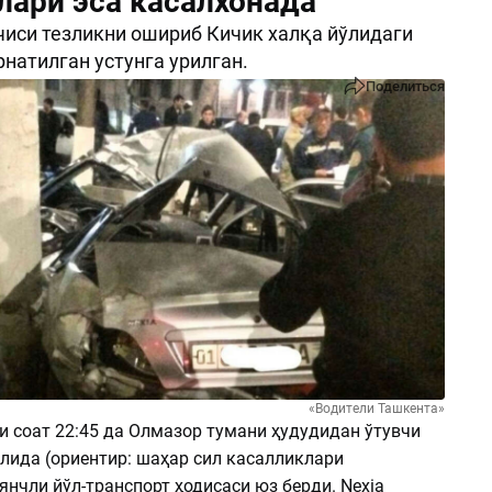
лари эса касалхонада
чиси тезликни ошириб Кичик халқа йўлидаги
рнатилган устунга урилган.
Поделиться
«Водители Ташкента»
и соат 22:45 да Олмазор тумани ҳудудидан ўтувчи
лида (ориентир: шаҳар сил касалликлари
нчли йўл-транспорт ҳодисаси юз берди. Nexia