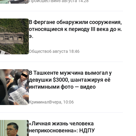
Происшествия
6 августа 14:28
В Фергане обнаружили сооружения,
относящиеся к периоду III века до н.
э.
Общество
6 августа 18:46
В Ташкенте мужчина вымогал у
девушки $3000, шантажируя её
интимными фото — видео
Криминал
Вчера, 10:06
«Личная жизнь человека
неприкосновенна»: НДПУ