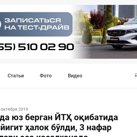
Статьи
Фото
Видео
 октября 2019
да юз берган ЙТҲ оқибатида
йигит ҳалок бўлди, 3 нафар