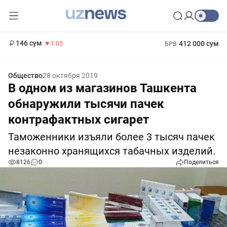
11 887 сум
-55.49
13 717 сум
1 271 000 сум
-25.83
МРОТ
146 сум
412 000 сум
-1.05
БРВ
Общество
28 октября 2019
В одном из магазинов Ташкента
обнаружили тысячи пачек
контрафактных сигарет
Таможенники изъяли более 3 тысяч пачек
незаконно хранящихся табачных изделий.
8126
0
Поделиться