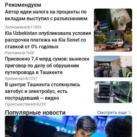
Рекомендуем
Автор идеи налога на проценты по
вкладам выступил с разъяснением
Экономика
11809
Kia Uzbekistan опубликовала условия
рассрочки платежа на Kia Sonet со
ставкой от 0% годовых
Реклама
7608
Присвоено 7,4 млрд сумов: вынесен
приговор по делу об обрушении
путепровода в Ташкенте
Криминал
7237
В центре Ташкента столкнулись
автобус и электробус, есть
пострадавший — видео
Происшествия
6259
Популярные новости
Смотреть еще