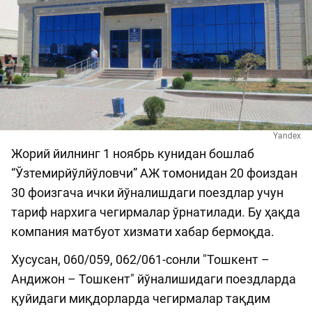
Yandex
Жорий йилнинг 1 ноябрь кунидан бошлаб
“Ўзтемирйўлйўловчи” АЖ томонидан 20 фоиздан
30 фоизгача ички йўналишдаги поездлар учун
тариф нархига чегирмалар ўрнатилади. Бу ҳақда
компания матбуот хизмати хабар бермоқда.
Хусусан, 060/059, 062/061-сонли "Тошкент –
Андижон – Тошкент" йўналишидаги поездларда
қуйидаги миқдорларда чегирмалар тақдим