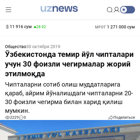
146 сум
-0.18
11 916 сум
1 271 000 сум
28.92
МРОТ
13 749 сум
412 000 сум
32.19
БРВ
Общество
30 октября 2019
Ўзбекистонда темир йўл чипталари
учун 30 фоизли чегирмалар жорий
этилмоқда
Чипталарни сотиб олиш муддатларига
қараб, айрим йўналишдаги чипталарни 20-
30 фоизли чегирма билан харид қилиш
мумкин.
2229
0
Поделиться